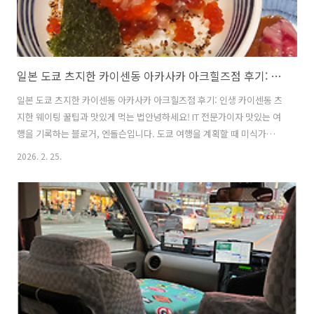
일본 도쿄 츠지한 카이센동 아카사카 아크힐즈점 후기: 인생 카이센동 츠지한 웨이팅 꿀팁과 맛있게 먹는 법
일본 도쿄 츠지한 카이센동 아카사카 아크힐즈점 후기: 인생 카이센동 츠
지한 웨이팅 꿀팁과 맛있게 먹는 법안녕하세요! IT 전문가이자 맛있는 여
행을 기록하는 블로거, 엔돌슨입니다. 도쿄 여행을 계획할 때 미식가들
사이에서 절대 빠지지 않는 이름이 하나 있죠. 바로 카이센동의 끝판왕이
2026. 2. 25.
라 불리는 '츠지한(つじ半)'입니다. 니혼바시에 있는 본점은 기본 2~3시
간 웨이팅이 필수라 엄두가 안 나시는 분들이 많을 텐데요. 그래서 저는
이번에 상대적으로 쾌적하게 즐길 수 있는 아카사카 아크힐즈점을 다녀
왔습니다. 이번에는 오후2시20분쯤 방문하여 15-20분정도 대기후에 입
장가능했습니다. 생각보다 아크힐즈점이 좌석수가 많아서 이곳을 추천
합니다. 미드타운점은 이곳 좌석 반정도였습니다. 1. 츠지한 아카사카 아
크힐즈점: ..