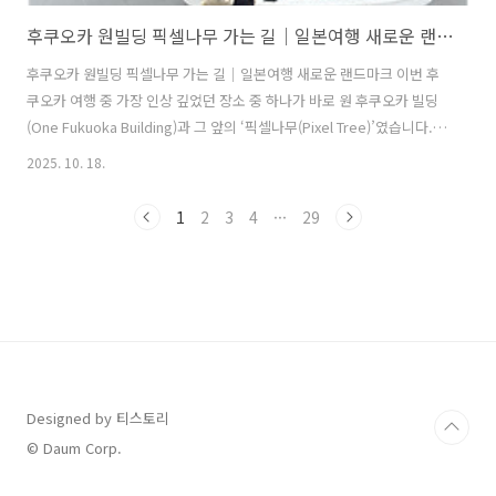
후쿠오카 원빌딩 픽셀나무 가는 길｜일본여행 새로운 랜드마크
후쿠오카 원빌딩 픽셀나무 가는 길｜일본여행 새로운 랜드마크 이번 후
쿠오카 여행 중 가장 인상 깊었던 장소 중 하나가 바로 원 후쿠오카 빌딩
(One Fukuoka Building)과 그 앞의 ‘픽셀나무(Pixel Tree)’였습니다.
딸아이가 마인크래프트를 좋아해서인지, 이곳을 보자마자 “마크 나무
2025. 10. 18.
다!”라고 외치며 너무 좋아하더군요. 가까이서 보면 정말 시멘트로 만든
조형물인데, 마치 픽셀 그래픽을 3D로 구현한 듯한 묘한 매력이 있습니
1
2
3
4
···
29
다. 텐진의 새로운 명소, 원 후쿠오카 빌딩원 후쿠오카 빌딩은 2024년에
새로 문을 연 텐진의 복합 쇼핑몰로, 이제는 후쿠오카의 대표적인 랜드마
크 중 하나로 자리 잡았습니다. 텐진역 동쪽 출구(히가시 개찰구)와 바로
연결되어 있어서 비 오는 날에도 지하상가를 통해 편하게..
Designed by 티스토리
© Daum Corp.