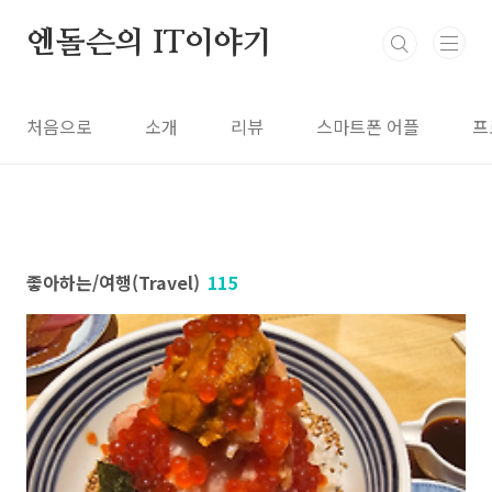
본문 바로가기
엔돌슨의 IT이야기
처음으로
소개
리뷰
스마트폰 어플
프
좋아하는/여행(Travel)
115