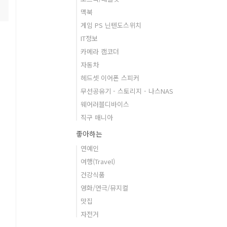
맥북
게임 PS 닌텐도스위치
IT정보
카메라 캠코더
자동차
헤드셋 이어폰 스피커
되
무선공유기 - 스토리지 - 나스NAS
웨어러블디바이스
직구 매니아
습
좋아하는
연예인
여행(Travel)
건강식품
영화/연극/뮤지컬
맛집
자전거