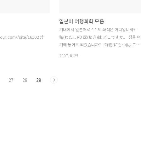
일본어 여행회화 모음
기내에서 일본어로 ^.^ 제 좌석은 어디입니까? -
our.com//site/16102 상
私(わたし)の 席(せき)は どこですか。 짐을 여
기에 놓아도 되겠습니까? - 荷物(にもつ)は ここ
に 置(おい)ても いいですか。 의자를 눕혀도 
2007. 8. 25.
겠습니까? - シ-トを 倒(たお)しても いいです
か。 좀 지니가겠습니다. - ちょつと 通(とお)し
て 下(くだ)さい。 화장실은 어디입니까? - トイ
27
28
29
レは どこですか。 마실 것은 무엇으로 하시겠
니까? - お飲み物(のみもの)は 何(なに)が いい
ですか。 다녀오겠습니다. - いつてきます。 다
녀오세요. - いつてらしゃい。 다녀왔습니다. -
ただいま。 잘 다녀오셨어요 ? - お帰(かえ)りな
さい。 잘 먹겠습니다. - いただきます。 잘 먹
었습니다. - ごちそさまでした。 안녕히 주무세
요. - お休(やす)みなさい。 아래는 다음지식인