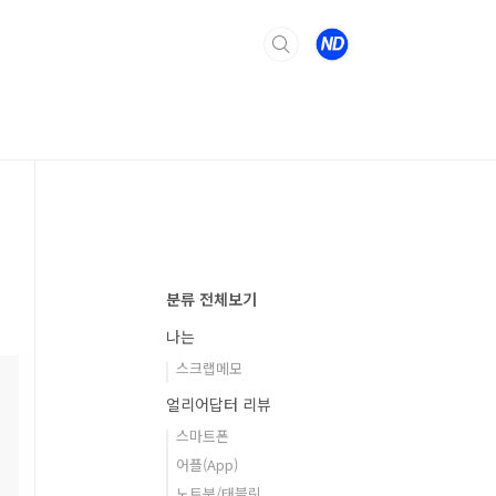
분류 전체보기
나는
스크랩메모
얼리어답터 리뷰
스마트폰
어플(App)
노트북/태블릿