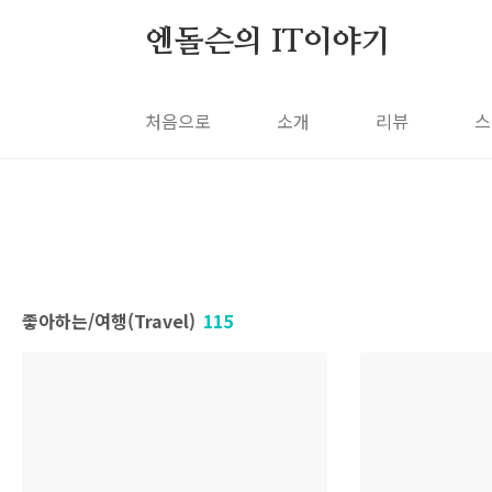
본문 바로가기
엔돌슨의 IT이야기
처음으로
소개
리뷰
스
좋아하는/여행(Travel)
115