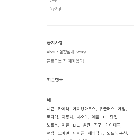
C++
MySql
공지사항
About 열정날개 Story
블로그는 참 재미있다!
최근댓글
태그
니콘
카메라
게이밍마우스
유플러스
게임
로지텍
자동차
샤오미
애플
IT
맛집
노트북
어플
LTE
벨킨
직구
아이패드
여행
모바일
아이폰
해외직구
노트북 추천