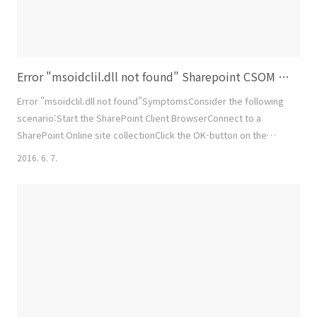
Error "msoidclil.dll not found" Sharepoint CSOM 오류시
Error "msoidclil.dll not found"SymptomsConsider the following
scenario:Start the SharePoint Client BrowserConnect to a
SharePoint Online site collectionClick the OK-button on the
"Add Site Collection" dialogIn this scenario, you may receive
2016. 6. 7.
the error message "msoidclil.dll".CauseThis issue can occur
when connecting to a SharePoint Online site collection and the
assembly "msoidclil.dll" is not lo..