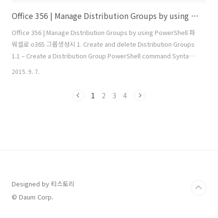
Office 356 | Manage Distribution Groups by using PowerShell
Office 356 | Manage Distribution Groups by using PowerShell 파
워셀로 o365 그룹생성시 1. Create and delete Distribution Groups
1.1 – Create a Distribution Group PowerShell command Syntax
PowerShell 1 New-DistributionGroup -Name "" PowerShell
2015. 9. 7.
command Example PowerShell 1 New-DistributionGroup -Name
"DL USA" 1.2 – Create a Distribution Group + Details PowerShell
1
2
3
4
command Syntax PowerShell 1 New-DistributionG..
Designed by 티스토리
© Daum Corp.