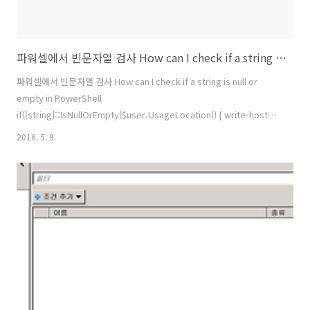
파워셀에서 빈문자열 검사 How can I check if a string is null or empty in PowerShell
파워셀에서 빈문자열 검사 How can I check if a string is null or
empty in PowerShell
if([string]::IsNullOrEmpty($user.UsageLocation)) { write-host
'a';}else{ write-host 'b';} O365 라이센스 지정체크도 이렇게 빈문자
2016. 5. 9.
열 체크가 유용하다. 참고 사이트
http://stackoverflow.com/questions/13738634/how-can-i-
check-if-a-string-is-null-or-empty-in-powershell