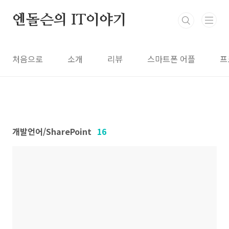
본문 바로가기
엔돌슨의 IT이야기
처음으로
소개
리뷰
스마트폰 어플
프
개발언어/SharePoint
16