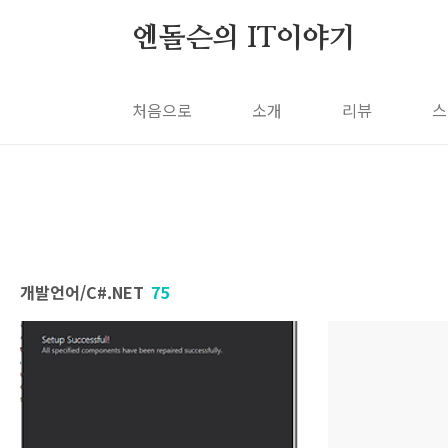
본문 바로가기
엔돌슨의 IT이야기
처음으로
소개
리뷰
스
개발언어/C#.NET
75