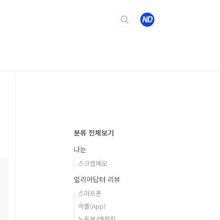
분류 전체보기
나는
스크랩메모
얼리어답터 리뷰
스마트폰
어플(App)
노트북/태블릿