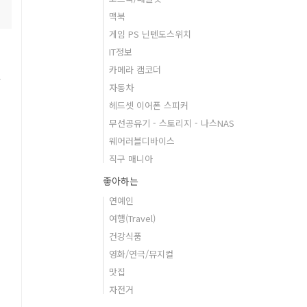
맥북
게임 PS 닌텐도스위치
IT정보
카메라 캠코더
답
자동차
헤드셋 이어폰 스피커
무선공유기 - 스토리지 - 나스NAS
웨어러블디바이스
직구 매니아
좋아하는
연예인
여행(Travel)
건강식품
영화/연극/뮤지컬
맛집
자전거