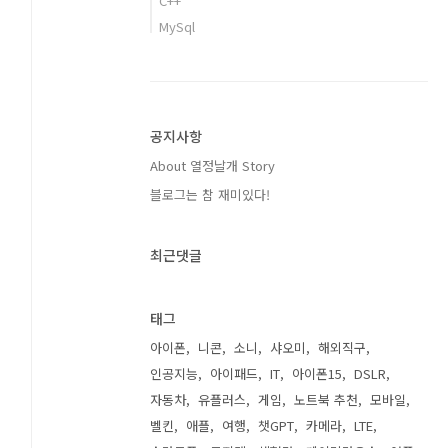
C++
MySql
공지사항
About 열정날개 Story
블로그는 참 재미있다!
최근댓글
태그
아이폰
니콘
소니
샤오미
해외직구
인공지능
아이패드
IT
아이폰15
DSLR
자동차
유플러스
게임
노트북 추천
모바일
벨킨
애플
여행
챗GPT
카메라
LTE