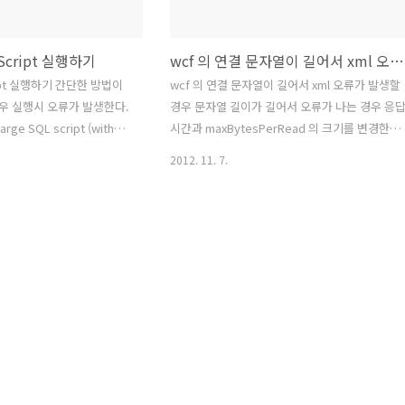
Script 실행하기
wcf 의 연결 문자열이 길어서 xml 오류가 발생할 경우
ript 실행하기 간단한 방법이
wcf 의 연결 문자열이 길어서 xml 오류가 발생할
우 실행시 오류가 발생한다.
경우 문자열 길이가 길어서 오류가 나는 경우 응
arge SQL script (with
시간과 maxBytesPerRead 의 크기를 변경한다.
 c#?
Web.config 의 설정에 추가한다.
2012. 11. 7.
ow.com/questions/40814/how-
e-sql-script-with-go-
w do I execute a large
O commands) from c#?의
 실제로 MSSQL에 줄바꿈
n"을 넣어 주면 보기 좋게 프
다. char(10) +
 인터넷에 적었..