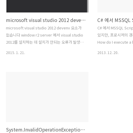
microsoft visual studio 2012 devenv 요소가 없습니다 microsoft visual studio 2012 devenv element not found
C# 에서 MSSQL 
microsoft visual studio 2012 devenv 요소가
C# 에서 MSSQL Sc
없습니다 window r2 server 에서 visual studio
있지만, 프로시저의 경
2012를 설치하는 데 설치가 안되는 오류가 발생하
How do I execute a l
였습니다. microsoft visual studio 2012
GO commands) from
2015. 1. 21.
2013. 12. 20.
devenv element not found 오류로 검색하면
http://stackoverfl
해결책이 많이 보이더군요. 나랑 비슷한 오류에 대
do-i-execute-a-larg
해서 확인하였습니다. 아무리 설치를 해도 진행이
commands-from-c Ho
되지 않는다. 비쥬얼스튜디오 설치를 못하겠네.
SQL script (with G
microsoft visual studio 2012 devenv 요소가
소스를 조금 변경했다.
없습니다 해결책외국 블로그를 참고합니다.
으로 들어 갈때는 "\r\
https://chanmingman.wordpress.com/2014/07/04/microsoft-
로시저의 줄바꿈 처리가 된
visual-studio-2012-deven..
char(13)이라고 누가
System.InvalidOperationException: 임시 클래스를 생성할 수 없습니다(result=1)