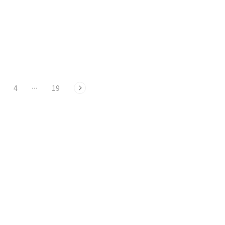
4
···
19