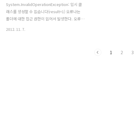
System.InvalidOperationException: 임시 클
래스를 생성할 수 없습니다(result=1) 오류나는
폴더에 대한 접근 권한이 없어서 발생한다. 오류메
시지 System.InvalidOperationException: 임
2012. 11. 7.
시 클래스를 생성할 수 없습니다(result=1). error
CS2001: 'C:\Windows\TEMP\fimmbl1i.0.cs'
소스 파일을 찾을 수 없습니다. error CS2008: 지
1
2
3
정한 입력이 없습니다. 위치:
System.Xml.Serialization.Compiler.Compile(Assembly
parent, String ns,
XmlSerializerCompilerParameters
xmlParameters, Evidence evidence) 위치: ..