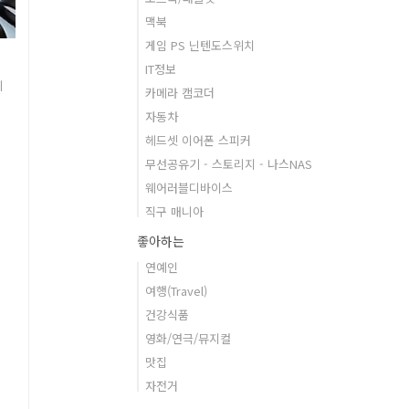
맥북
게임 PS 닌텐도스위치
IT정보
기
카메라 캠코더
신
자동차
헤드셋 이어폰 스피커
무선공유기 - 스토리지 - 나스NAS
생
웨어러블디바이스
직구 매니아
좋아하는
연예인
갤
여행(Travel)
건강식품
먼
영화/연극/뮤지컬
맛집
자전거