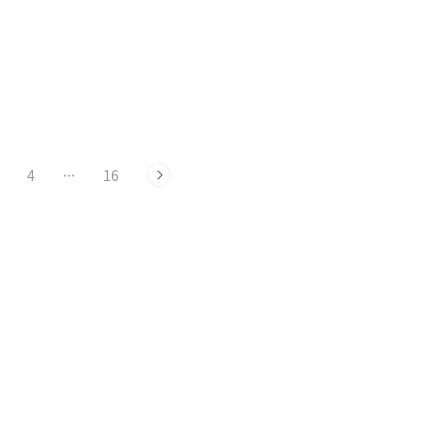
4
···
16