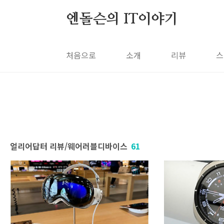
본문 바로가기
엔돌슨의 IT이야기
처음으로
소개
리뷰
스
얼리어답터 리뷰/웨어러블디바이스
61