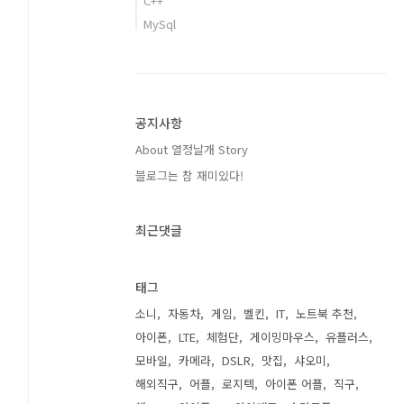
C++
MySql
공지사항
About 열정날개 Story
블로그는 참 재미있다!
최근댓글
태그
소니
자동차
게임
벨킨
IT
노트북 추천
아이폰
LTE
체험단
게이밍마우스
유플러스
모바일
카메라
DSLR
맛집
샤오미
해외직구
어플
로지텍
아이폰 어플
직구