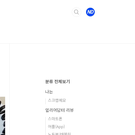
분류 전체보기
나는
스크랩메모
얼리어답터 리뷰
스마트폰
어플(App)
노트북/태블릿