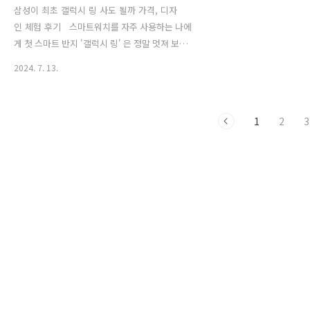
건..
삼성이 최초 갤럭시 링 사도 될까 가격, 디자
인 체험 후기 스마트워치를 자주 사용하는 나에
게 첫 스마트 반지 '갤럭시 링' 은 정말 멋져 보였습
니다. 삼성전자가 프랑스 파리에서 열린 '갤럭시
2024. 7. 13.
언팩 2024' 행사에서 드디어 첫 스마트 반지 '갤럭
시 링'을 공개했습니다. 그래서 더 찾아보다가 삼
성프라자가서 갤럭시링을 체험해보고 왔는데요.
1
2
3
갤럭시 링(Galaxy Ring)은 삼성전자의 최첨단 센
서 기술이 집약된 초소형 폼팩터로, 웨어러블 기술
의 새로운 지평을 여는 제품입니다. 최근 삼성스토
어에서 스마트링인 갤럭시링을 직접 체험해볼 기
회가 있었습니
다. galaxy ring https://tv.naver.com/v/57416913 엔
돌슨의 IT예능삼성 갤럭시링 체험후기 (Galaxy
Ring)tv.naver..