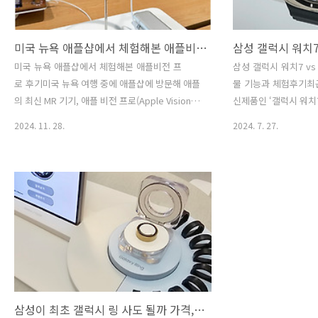
미국 뉴욕 애플샵에서 체험해본 애플비전 프로 후기
미국 뉴욕 애플샵에서 체험해본 애플비전 프
삼성 갤럭시 워치7 v
로 후기미국 뉴욕 여행 중에 애플샵에 방문해 애플
물 기능과 체험후기최
의 최신 MR 기기, 애플 비전 프로(Apple Vision
신제품인 ‘갤럭시 워치7
Pro)를 체험해 보았습니다. 한국에서는 아직 출시
라’를 체험해 보았습니다
2024. 11. 28.
2024. 7. 27.
되지 않았기 때문에, 직접 사용해볼 수 있다는 것
능과 세련된 디자인으로
자체가 굉장히 흥미롭고 기대되는 순간이었습니
각의 특징을 살펴보았
다. 굳이 뉴욕까지 와서 애플비전을 체험하니깐
마트워치 구매를 고민 
요^^ 뉴욕맨하탄에 위치한 애플샵에서 비전 프로
타한 삼성의 갤럭시 워
를 체험하려니, 사전 예약이 필요했습니다. 예약
를 직접 보니, 애플은 
후에도 한참 기다려야 했지만, 여행 일정상 시간이
닮아가고 있네요. 이번
촉박하다고 얘기하니 직원들이 신속하게 도와주
궁금하신 분을 위해서
었습니다. 미국여행까지와서 한국돌아갈 시간이
험한 후기를 전달하여 
얼마 남지 않아 시간이 너무 야속하더라고요. 그래
치가 당신의 손목에 어
서 애플 직원을 제촉을 했더니, 좀 빨라지는 것 같
럭시 워치7 실물, 가격
았습니다. 그리고 애플비전 체험을 위한..
링 기능의 혁신‘갤럭시
삼성이 최초 갤럭시 링 사도 될까 가격, 디자인 체험 후기