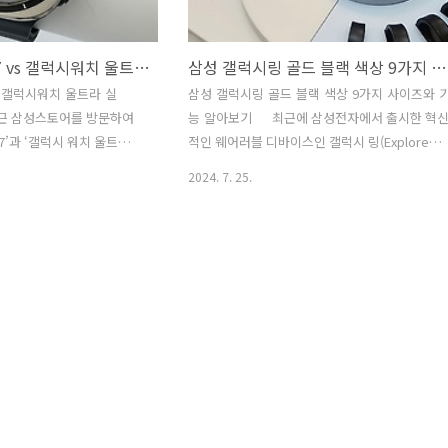
삼성 갤럭시 워치7 vs 갤럭시워치 울트라 실물 기능과 체험후기
삼성 갤럭시링 골드 블랙 색상 9가지 사이즈와 기능 알아보기
s 갤럭시워치 울트라 실
삼성 갤럭시링 골드 블랙 색상 9가지 사이즈와 
근 삼성스토어를 방문하여
능 알아보기 최근에 삼성전자에서 출시한 혁
’과 ‘갤럭시 워치 울트
적인 웨어러블 디바이스인 갤럭시 링(Explore
. 두 제품 모두 뛰어난 기
Galaxy Ring | Smart Ring)을 직접 체험해 보았
2024. 7. 25.
 주목받고 있었는데요, 각
습니다. 개인적으로 머리에 칩을 넣어야 한다고 
습니다. 삼성의 신제품 스
각하는 필자의 입장에서 웨어러블 디바이스는 너
중이신가요? 2024년을 강
무 강력하고 좋습니다. 하지만, 거부감도 심하니
치7과 갤럭시 워치 울트라
깐, 삼성전자의 갤럭시링처럼 반지형태가 아직은
삼성을, 삼성은 애플을 서로
적당하다고 생각합니다. 그럼 갤럭시 링을 구매
에 디자인도 기능, 가격도
하려고 알아보면, 반지의 사이즈를 알아야겠죠?
 최신 스마트디바이스를 경
럭시링을 구매하기 전에, 삼성전자는 소비자가 정
드리겠습니다. 그럼 어떤 워
확한 사이즈를 선택할 수 있도록 사이즈 키트를 
울릴지 확인해 보세요. 갤
저 배송해줍니다. 갤럭시링 사이즈 키트에는 5호
, 기능 리뷰건강 모니터
부터 13호까지 9개의 실제 사이즈 링이 포함되어
 워치7’은 더욱 고도화된
있어, 나에게 딱 맞는 사이즈..