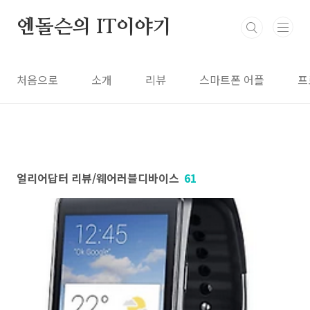
본문 바로가기
엔돌슨의 IT이야기
처음으로
소개
리뷰
스마트폰 어플
프
얼리어답터 리뷰/웨어러블디바이스
61