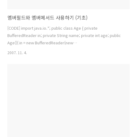
멤버필드와 멤버메서드 사용하기 (기초)
[CODE] import java.io.*; public class Age { private
BufferedReader in; private String name; private int age; public
Age(){ in = new BufferedReader(new
InputStreamReader(System.in)); name = ""; age = 0; } public
2007. 11. 4.
void SetAge() throws IOException { System.out.print("나이 = ");
age = Integer.parseInt( in.readLine() ); } public void SetName()
throws IOException { System.out.print("이름 = "); name = in.re..