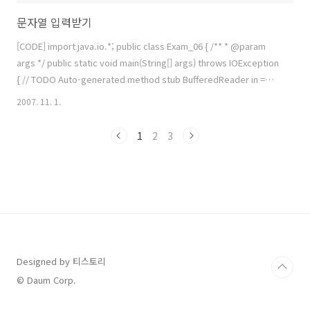
문자열 입력받기
[CODE] import java.io.*; public class Exam_06 { /** * @param
args */ public static void main(String[] args) throws IOException
{ // TODO Auto-generated method stub BufferedReader in =
new BufferedReader( new InputStreamReader (System.in) );
2007. 11. 1.
System.out.print("이름: "); String name = in.readLine();
System.out.println("그 사람의 이름은 " + name + "입니다" ); } }
1
2
3
[/CODE] 문자열 입력 받기 이것만 외우면 되지요 ;; BufferedReader ..
Designed by 티스토리
© Daum Corp.