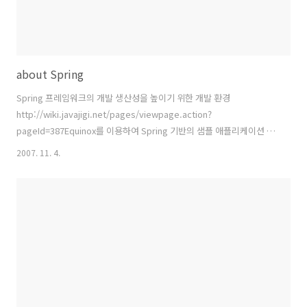
about Spring
Spring 프레임워크의 개발 생산성을 높이기 위한 개발 환경
http://wiki.javajigi.net/pages/viewpage.action?
pageId=387Equinox를 이용하여 Spring 기반의 샘플 애플리케이션 생
성하는 방법http://wiki.javajigi.net/pages/viewpage.action?
2007. 11. 4.
pageId=469Spring 프레임워크 자바지기 강좌
http://wiki.javajigi.net/pages/viewpage.action?pageId=345
spring_reference-pnh97121.pdf
web_application_with_spring_mvc-pnh97121.pdf스프링 프레임
워크 개요 스프링은 그 이름 자체로도 많은 의미를 내포하고 있다. 봄! 이
얼마나 설..