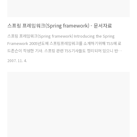
스프링 프레임워크(Spring framework) - 문서자료
스프링 프레임워크(Spring framework) Introducing the Spring
Framework 2005년도에 스프링프레임워크를 소개하기위해 TSS에 로
드존슨이 작성한 기사. 스프링 관련 TSS기사들도 정리되어 있으니 반드
시 읽어보길 권한다. Spring 2.0: What's New and Why it Matters 스
2007. 11. 4.
프링 2.0에 대한 특징만 로드존슨이 정리한 글이다. 이미 1.x대 버전을 사
용하신 분이라면 2.0에서 변경된 부분을 이해하기에 좋을것 같다.
Reference Manual HTML과 pdf버전으로 제공한다. 500페이지짜리
책 한권이 통째로 제공된다. 말이 필요없는 레퍼런스다. 한꺼번에 다 보
기보다는 옆에놓고 있으면 뿌듯하다. Turorial - Step by Step 스프링..