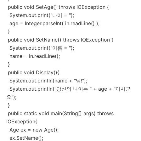
public void SetAge() throws IOException {
System.out.print("나이 = ");
age = Integer.parseInt( in.readLine() );
}
public void SetName() throws IOException {
System.out.print("이름 = ");
name = in.readLine();
}
public void Display(){
System.out.println(name + "님!");
System.out.println("당신의 나이는 " + age + "이시군
요");
}
public static void main(String[] args) throws
IOException{
Age ex = new Age();
ex.SetName();