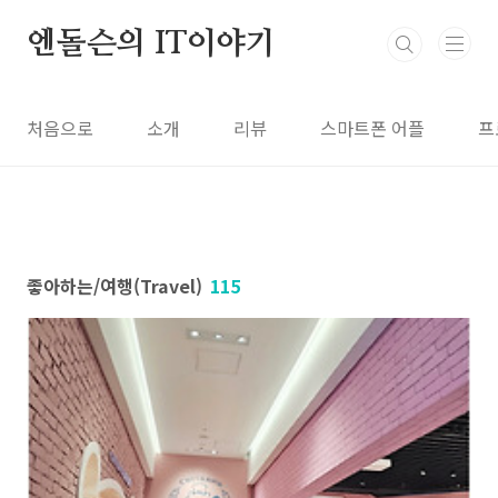
본문 바로가기
엔돌슨의 IT이야기
처음으로
소개
리뷰
스마트폰 어플
프
좋아하는/여행(Travel)
115