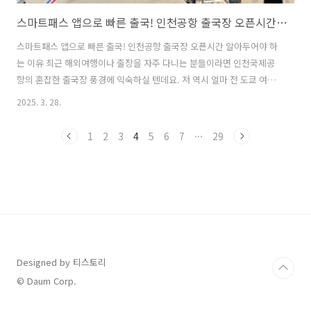
스마트패스 앱으로 빠른 출국! 인천공항 출국장 오픈시간 알아두어야 하는 이유
스마트패스 앱으로 빠른 출국! 인천공항 출국장 오픈시간 알아두어야 하
는 이유 최근 해외여행이나 출장을 자주 다니는 분들이라면 인천국제공
항의 혼잡한 출국장 풍경에 익숙하실 텐데요. 저 역시 얼마 전 도쿄 여행
을 가면서 인천공항을 이용할 때 스마트패스를 활용하여 출국 절차를 매
2025. 3. 28.
우 신속하고 편리하게 처리할 수 있었습니다. 인천공항 출국장인데, 왼쪽
2줄은 사람이 많지만, 스마트패스를 사용하는 오른쪽 줄은 한산합니다.
1
2
3
4
5
6
7
···
29
그래도 지금 늦지 않았습니다. 빨리 스마트패스 앱을 설치해서 출국하시
면 더 빨리 출국할 수 있습니다. 인천국제공항의 스마트패스(Smart
Pass)는 얼굴 인식 기반의 생체 인식 시스템으로, 여행자들이 여권과 탑
승권을 계속해서 꺼내지 않고도 빠르게 출국 심사를 통과할 수 있게 도와
줍니다. ..
Designed by 티스토리
© Daum Corp.