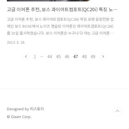
고급 이어폰 추천, 보스 콰이어트컴포트(QC20i) 특징 노이즈캔슬링
고급 이어폰 추천, 보스 콰이어트컴포트(QC20i) 특징 유명 음향전문 업
체인 보스 BOSE에서 노이즈 캔슬링 이어폰인 콰이어트컴포트(QC20i)
를 21일 출시하였습니다. 보스 이어폰은 누구나 다 아는 고급 이어폰입
니다. 이번에 나온 제품은 아이폰 전용인 콱이어트컴포트 QC20i 모델과
2013. 8. 26.
안드로이드 모델인 QC20 으로 나누어 집니다. 보스의 노이즈캔슬링
(Noise cancelling) 기능이 뛰어 나네요. 이어폰의 가운데 있는 컨트롤
1
···
44
45
46
47
48
49
모듈에 의해서 외부소음을 차단하여 좋은 음질의 소리를 듣게 해줍니다.
특히 지하철과 버스안에서 시끄러울 때 유력을 발휘 합니다. 이어폰의 양
옆에 달려 있는 2개의 마이크는 주변의 외부소음과 비슷한 음역대의 소
음을 흘려보내는 방법으로 외부 소음을 줄였습니다. 이 기술은 전자공..
Designed by 티스토리
© Daum Corp.