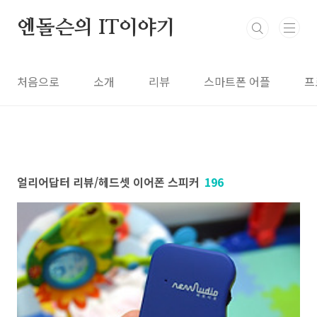
본문 바로가기
엔돌슨의 IT이야기
처음으로
소개
리뷰
스마트폰 어플
프
얼리어답터 리뷰/헤드셋 이어폰 스피커
196