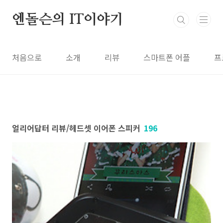
본문 바로가기
엔돌슨의 IT이야기
처음으로
소개
리뷰
스마트폰 어플
프
얼리어답터 리뷰/헤드셋 이어폰 스피커
196