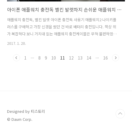
아이폰 애플워치 충전독 벨킨 발렛차지 손쉬운 애플워치 충전독
애플워치 충전독, 벨킨 발렛 아이폰 충전독 사용기 애플워치2 나이키플
러스를 구매하고 가장 신경을 썼던 건 바로 배터리 충전입니다. 책상 위
가 복잡하다 보니 거치대 없는 애플워치 충전케이블은 무척 불편하였습
니다. 그리고 기존 사용하던 아이폰 충전독 말고 애플워치와 동시에 충전
2017. 1. 20.
할 수 있으면 좋겠다는 생각이 들었는 데 그런 제품이 있네요. 애플정품
샵에서도 판매하고 있는 벨킨 발렛 애플워치+아이폰 충전독입니다.
1
···
8
9
10
11
12
13
14
···
16
Belkin Valet Charge Dock (Apple Watch + iPhone) 으로 장점은 바
로 거치대 기능을 하면서 아이폰과 애플워치 충전을 동시에 할 수 있다는
것입니다. 1주일가량 사용해 보았고 상당히 편하다는 생각이 듭니다. 그
냥 올려 두면 됩니다. 그럼 쉽게 보여 드리겠습니다. 애플워치2..
Designed by 티스토리
© Daum Corp.