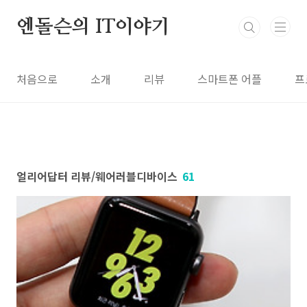
본문 바로가기
엔돌슨의 IT이야기
처음으로
소개
리뷰
스마트폰 어플
프
얼리어답터 리뷰/웨어러블디바이스
61