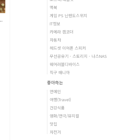
맥북
게임 PS 닌텐도스위치
인화하는 즉석카메라 포토프린터 잼나!
IT정보
카메라 캠코더
자동차
헤드셋 이어폰 스피커
무선공유기 - 스토리지 - 나스NAS
웨어러블디바이스
직구 매니아
좋아하는
연예인
반
여행(Travel)
건강식품
영화/연극/뮤지컬
주
맛집
자전거