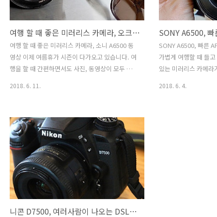
여행 할 때 좋은 미러리스 카메라, 오크밸리 뮤지엄산 with 소니 A6500 동영상
여행 할 때 좋은 미러리스 카메라, 소니 A6500 동
SONY A6500, 빠른
영상 이제 여름휴가 시즌이 다가오고 있습니다. 여
가볍게 여행할 때 들고
행을 할 때 간편하면서도 사진, 동영상이 모두 커
있는 미러리스 카메라가
버되면 참 편합니다. 특히 4K 촬영도 가능한데, 5
미러리스카메라는 A600
2018. 6. 11.
2018. 6. 4.
축 손떨림 보정 기능으로 삼각대 없이도 흔들리지
사용해보았습니다. 가
않는 사진을 찍을 수 있는 소니 A6500 카메라는
기종이 비싸지만, 소니 
상당히 만족스러웠습니다. 안 그래도 요즘 가볍게
다. 425개 위상차 검출
들고 다닐 여행용 미러리스 카메라를 와이프가 계
출AF로 거의 LCD 화
속 추천해달라고 했는데요. 바로 이 녀석이 453g
덕분에 사진도 잘 나옵
무게에 불과한 가벼운 카메라입니다. 워터 가든
의 용도로 유튜버 사이
Water Garden 주말에 오크밸리 리조트 뮤지엄산
하는 제품으로 소니 알파
(OakValley Museum SAN)에서 예술작품을 감상
있는 상황입니다. 가볍
하였습니다. 고요하고 눈부신 물의 정원이 뮤지엄
알파 A6500 카메라를
산 박물관 입구를 맞이해주었습니다. 여기저기 들
니면서 사용해 보았습니
고 다니면서..
를 하..
니콘 D7500, 여러사람이 나오는 DSLR 카메라 촬영팁 다중노출