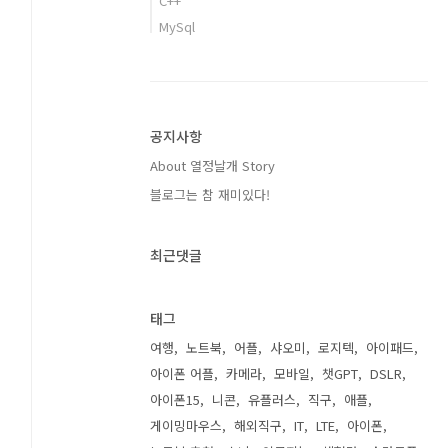
C++
MySql
공지사항
About 열정날개 Story
블로그는 참 재미있다!
최근댓글
태그
여행
노트북
어플
샤오미
로지텍
아이패드
아이폰 어플
카메라
모바일
챗GPT
DSLR
아이폰15
니콘
유플러스
직구
애플
게이밍마우스
해외직구
IT
LTE
아이폰