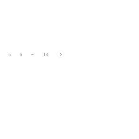
5
6
···
13