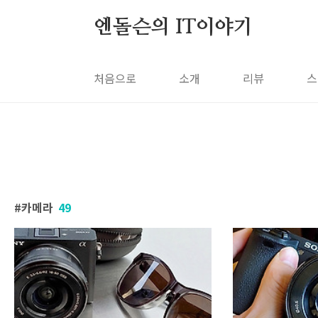
본문 바로가기
엔돌슨의 IT이야기
처음으로
소개
리뷰
스
카메라
49