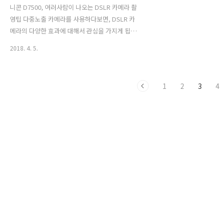
니콘 D7500, 여러사람이 나오는 DSLR 카메라 촬
영팁 다중노출 카메라를 사용하다보면, DSLR 카
메라의 다양한 효과에 대해서 관심을 가지게 됩니
다. 그중에서 여러명의 동일인물이 마치 쌍둥이 처
2018. 4. 5.
럼 나오는 카메라 기술이 있습니다. 다중노출 설정
을 이용하면 여러장의 사진을 겹치기하여 1장의
사진을 만들 수 있습니다. 마치 합성사진처럼 재미
1
2
3
4
난 효과를 낼 수 있기 떄문에 한번 시도해보시면
재미있습니다. ☝ 엔돌슨 TV채널 :
https://www.youtube.com/watch?v=47E-
XJc9ifE DSLR카메라 촬영팁으로 다중노출에 대
해서 설명해주고 있는 니콘 카메라 활용 꿀팁입니
다. 영상을 보시면, 쉽게 설명되어 있어 필자도 영
상을 보고 따라해 보았습니다. 4명의 내가 각각 다
른 포즈를 취하고 있습니..