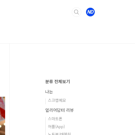
분류 전체보기
나는
스크랩메모
얼리어답터 리뷰
스마트폰
어플(App)
노트북/태블릿