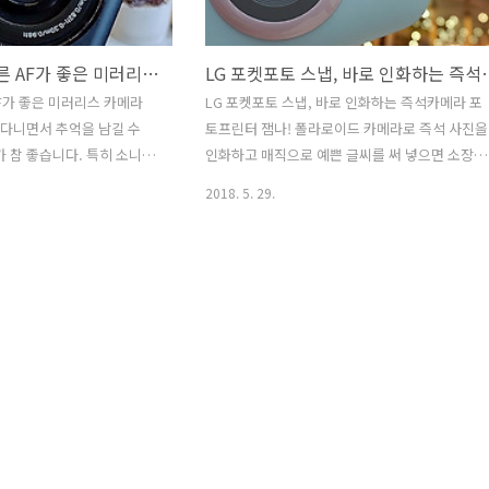
SONY A6500, 빠른 AF가 좋은 미러리스 카메라 추천해!
LG 포켓포토 스냅, 바로 
 AF가 좋은 미러리스 카메라
LG 포켓포토 스냅, 바로 인화하는 즉석카메라 포
 다니면서 추억을 남길 수
토프린터 잼나! 폴라로이드 카메라로 즉석 사진을
 참 좋습니다. 특히 소니
인화하고 매직으로 예쁜 글씨를 써 넣으면 소장용
0 부터 SONY A6500까지
추억 사진이 되는데요. 폴라로이드 즉석사진의 매
2018. 5. 29.
격대는 라인업되면서 상위
력이 있어 커플끼리, 가족사진 인화할때 재미있습
알파 A6500가 더 좋습니
니다. 그런데 LG전자에서 만든 포켓포토 스냅이
 AF + 169개 콘트라스트 검
출시되었습니다.들고 다니는 포토 프린터로 사용
면 전체를 커버하는 AF영역
할 수도 있고 스마트폰, 태블릿로 촬영한 사진을
니다. 이미 동영상 촬영 등
앱으로 꾸며 LG 포켓포토로 인화할 수 있습니다.
에서 미러리스 카메라 추천
뭐 특별한 게 없는거 아닐까? 하는데.. 그런데 일
 A6500을 많이 추천하고
즉석카메라와 달리 "재인쇄" 버튼이 있어 여러장
게 들고 다닐 용도로 소니
동일한 사진을 출력할 수 있습니다. 마지막 찍은
 들고 종로 등을 나들이를 다
사진은 누가 가지지? 커플들의 고민을 해소시켜
다. 와이프와 호텔투어(?)
네요.언제든 원할때 마지막 사진을 추가로 재인쇄
버튼을 눌러서 더 출력할 수 있었습니다..