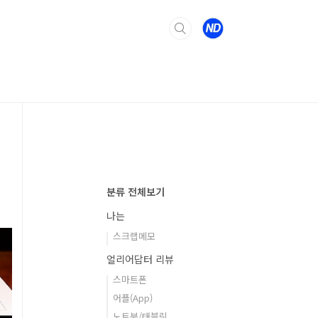
분류 전체보기
나는
스크랩메모
얼리어답터 리뷰
스마트폰
어플(App)
노트북/태블릿