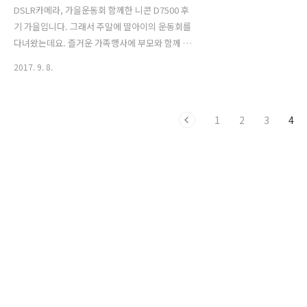
DSLR카메라, 가을운동회 함께한 니콘 D7500 후
기 가을입니다. 그래서 주말에 딸아이의 운동회를
다녀왔는데요. 즐거운 가족행사에 부모와 함께 노
니 즐거움이 배가 되는군요. 니콘 D7500을 가지고
2017. 9. 8.
딸아이의 운동회를 촬영하였습니다. 그간 DSLR
카메라을 숙달하였고, 니콘 D7500은 보급기와 고
급기의 중간쯤 되는 선호도를 가진 DSLR중급기로
1
2
3
4
사용하기 좋은 카메라였습니다.우선 니콘 D7500
은 가벼운 무게로 운동회에 들고나와 사진찍기 부
담스럽지 않았습니다. 그래서 가족여행시 DSLR
카메라를 가지고 가족행사 사진을 대신하고 있습
니다. 그럼 신났던 가을 운동회 속으로 고고~ 딸 아
이의 가을 운동회이지만, 마치 내가 어린이가 된
것 마냥 신이 났습니다. 그래서 가을 운동회가 끝
나고 니콘 D7500을 가지고 ..