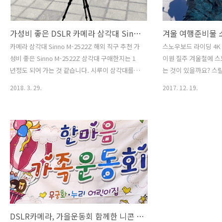
가성비 좋은 DSLR 카메라 삼각대 Sinno M-2522Z 해외 직구 추천
카메라 삼각대 Sinno M-2522Z 해외 직구 추천 가
스노우보드 라이딩 4K
성비 좋은 Sinno M-2522Z 삼각대 구매한지는 1
이원 질주 겨울철에 스
년정도 되어 가는 것 같습니다. 시루이 삼각대를
는 것이 있을까요? 스
사용하다가 고장이 나서 급하게 DSLR 카메라 삼
억까지 만들어 주는 스노
2018. 3. 29.
2017. 12. 19.
각대로 알아보니 가격이 만만치 않더군요. 그래서
에도 하이원 스키장에서 
고민하다가 구매한 것이 Sinno M-2522Z 카메라
X3000 으로 촬영한
삼각대였습니다. 중국산이라 믿을 수 있을까 하는
다. 하이원 빅토리아에
생각도 들었지만, 시루이 삼각대처럼 돌려서 접는
50km 체감은 100k
타입이라 빠르게 접고 펼 수 있었고, 1kg의 가벼운
나는 스노우보드 라이
무게, 3봉, 1봉까지 원하는 받침대 지원, 수평계 지
담아 준 것은 바로 세
원, 접었을 때 편하게 접을 수 있어 좋았습니다. 미
림보정 기술인 BOSS
국 여행할 때 카메라 삼각대로 Sinno M-2522Z 을
FDR-X3000R 모델
가져갔었습니다. 휴대성과 사용성에서 아직 고장
노우보드 라이딩을 담기에
도 없이 잘사용하고 있는 카메라 삼각대입..
은 4K 화질로 60fps 
CMOS..
DSLR카메라, 가을운동회 함께한 니콘 D7500 후기