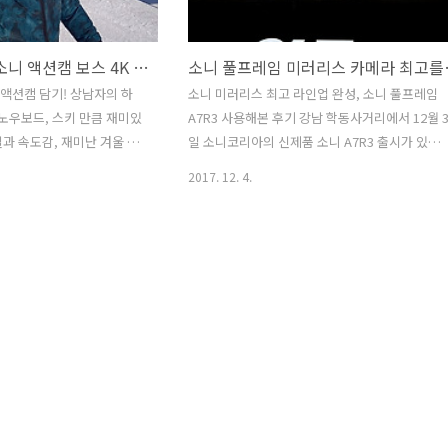
겨울 여행준비물 소니 액션캠 보스 4K 영상 담기! 상남자의 하이원 질주 (feat. FDR-X3000)
소니 풀프레임 미러리스 
 액션캠 담기! 상남자의 하
소니 미러리스 최고 라인업 완성, 소니 풀프레임
노우보드, 스키 만큼 재미있
A7R3 사용해본 후기 강남 학동사거리에서 12월 
릴과 속도감, 재미난 겨울 추
일 소니코리아의 신제품 소니 A7R3 출시가 있었
우보드, 스키!! 이번 겨울
습니다. 특히 이번 행사에 초청된 소니 유저들이
2017. 12. 4.
소니 4K 액션캠, FDR-
직접 소니의 최신 미러리스 카메라인 A7R3 을 가
 신나는 영상을 준비하였습니
장 먼저 만져 볼 수 있는 혜택을 가졌습니다. 자신
서 내려오는 속도는 시속
의 카메라 메모리카드를 직접 소니 A7R3 에 넣고
m 라고 할만한데요. 이렇게 신
모델분들을 직접 촬영할 수 있어 직접 체감할 수
딩을 흔들림 없는 영상으로
있는 행사였습니다. 직접 만져본 소니 A7R3 미러
계 최초로 공간 광학식 손떨
리스카메라는 저에게 특별한 경험을 주었습니다.
를 액션캠에 넣어 만든 소니
유명 포토그래퍼 사진작가인 최용빈 작가와 이명
이였습니다. 상남자의 멋진 스
섭 작가가 직접 현장에서 프로사진사의 세계를 알
 소니 4K 액션캠 X3000
려 주었습니다. 처음 프로들이 어떻게 사진을 찍
촬영이 가능하며, EXmor R™
지 볼 수 있는 좋은 경험이기도 하였습니다. 정말
가식 없이 현장에서 CF 촬..