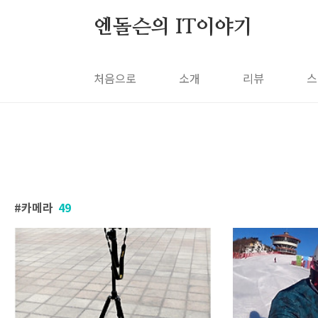
본문 바로가기
엔돌슨의 IT이야기
처음으로
소개
리뷰
스
카메라
49