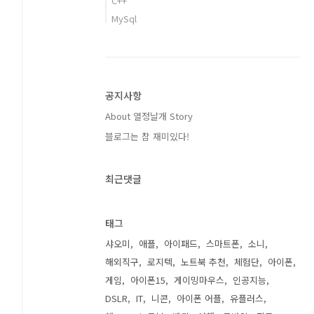
C++
MySql
공지사항
About 열정날개 Story
블로그는 참 재미있다!
최근댓글
태그
샤오미
애플
아이패드
스마트폰
소니
해외직구
로지텍
노트북 추천
체험단
아이폰
게임
아이폰15
게이밍마우스
인공지능
DSLR
IT
니콘
아이폰 어플
유플러스