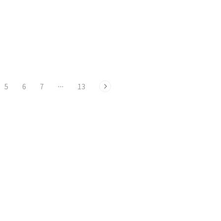
5
6
7
···
13