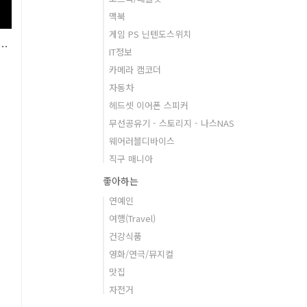
맥북
게임 PS 닌텐도스위치
카메라 최고를 만난다, 소니 A7R3 사용해본 후기 그리고 스펙, 가격
IT정보
카메라 캠코더
3
자동차
헤드셋 이어폰 스피커
무선공유기 - 스토리지 - 나스NAS
웨어러블디바이스
직구 매니아
좋아하는
연예인
여행(Travel)
건강식품
영화/연극/뮤지컬
는
맛집
자전거