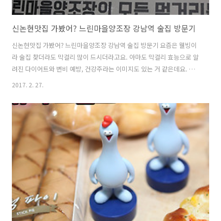
신논현맛집 가봤어? 느린마을양조장 강남역 술집 방문기
신논현맛집 가봤어? 느린마을양조장 강남역 술집 방문기 요즘은 웰빙이
라 술집 찾더라도 막걸리 많이 드시더라고요. 아마도 막걸리 효능으로 알
려진 다이어트와 변비 예방, 건강주라는 이미지도 있는 거 같은데요. 실
제 막걸리 1병이 가지고 있는 무려 700~800억개의 이로운 유산균 덕분
2017. 2. 27.
에 이로운 술이라고 하네요. 선조들이 즐겨 먹던 술인 이유가 있는 것이
죠. 가족모임으로 조금 특별했던 신논현에 있는 술집인 느린마을양조장
을 다녀 왔습니다. 1층에 직접 막걸리는 빚는 방식의 양조장이 있어 더욱
신선한 생막걸리를 맛볼 수 있는 유일한 곳이 아닐까 하네요. 유통되는
막걸리와 달리 양조장에서 직접 맛보는 술집이니, 더욱 신선하게 맛볼 수
있는 신논현맛집 이였습니다. 신논현맛집 가족모임 회식하기 좋은 분위
기의 색다른 주점..