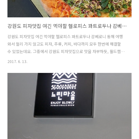
강원도 피자맛집 여긴 먹야할 헬로피스 꽈트로두나 감베로니
강원도 피자맛집 여긴 먹야할 헬로피스 꽈트로두나 감베로니 동해 여행
와서 멀리 가지 않고도 피자, 주류, 커피, 바다까지 모두 한번에 해결할
수 있었는데요. 그중에서 강원도 피자맛집으로 맛을 자부하듯, 월드챔피
온십 6위까지 한 꽈트로두나 감베로니 피자가 있습니다. 헬로피스 화덕
2017. 6. 13.
피자는 이태리 피자학교를 이수한 사장님께서 직접 구워주시는데요. 양
양에 들려서 꼭 먹어봐야할 피자카페가 되겠습니다. 정말 맛도 있고 앉아
서 편히 쉴 수 있는 카페였는데요. 이태리의 정취를 느끼며, 꽈트로두나
감베로니 화덕피자를 맛볼 수 있었네요. 정말 헬로피스 화덕피자는 강원
도 피자맛집 중에서 최고라고 할 수 있었습니다. 화덕피자 메뉴 중, 단연
의뜸이였던 꽈트로두나 감베로니 바다를 보며, 피자와 커피, 맥주를 먹어
볼 수 있습니다...