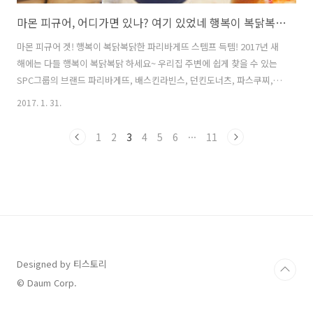
마몬 피규어, 어디가면 있나? 여기 있었네 행복이 복닭복닭한 마몬피규어
마몬 피규어 겟! 행복이 복닭복닭한 파리바게뜨 스템프 득템! 2017년 새
해에는 다들 행복이 복닭복닭 하세요~ 우리집 주변에 쉽게 찾을 수 있는
SPC그룹의 브랜드 파리바게뜨, 배스킨라빈스, 던킨도너츠, 파스쿠찌,
잠바주스 등의 매장에서 마몬 피규어 스탬프 이벤트를 하고 있다는 거 아
2017. 1. 31.
시나요? 저도 마몬 피규어가 탐나서 사보았는 데요. 1월 31일까지 하는
마몬 피규어 스탬프 구매 하려면 조금 서둘러야 합니다. 배스킨라빈스 갔
1
2
3
4
5
6
···
11
더니 마몬 피규어 스탬프가 완판되었다고 하네요. 서둘러 알아보니 파리
바게뜨에서 마몬 피규어 스탬프가 아직 조금 남아 있다고 해서 빨리 다녀
왔어요. 2017년 무슨해 인지 아세요? 정유년 붉은닭띠의 해라고 합니다.
그래서 마몬 피규어 스탬프를 모아 보고 싶다는 생각도 들었는 데요. 사
실..
Designed by 티스토리
© Daum Corp.