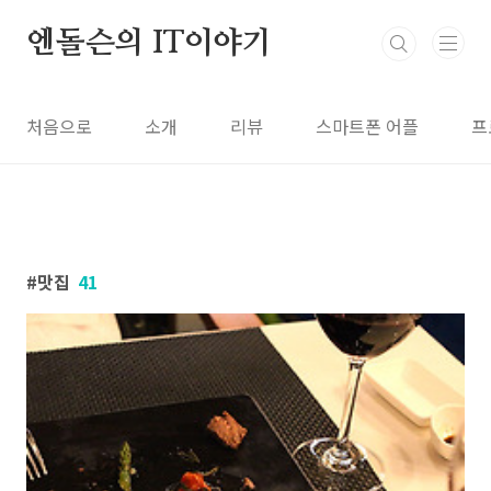
본문 바로가기
엔돌슨의 IT이야기
처음으로
소개
리뷰
스마트폰 어플
프
맛집
41