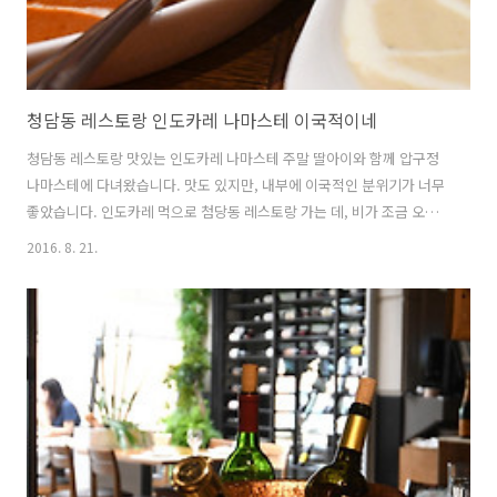
청담동 레스토랑 인도카레 나마스테 이국적이네
청담동 레스토랑 맛있는 인도카레 나마스테 주말 딸아이와 함께 압구정
나마스테에 다녀왔습니다. 맛도 있지만, 내부에 이국적인 분위기가 너무
좋았습니다. 인도카레 먹으로 첨당동 레스토랑 가는 데, 비가 조금 오는
거 아니겠어요. 다행히 첨당동 나마스테에 주차/발렛도 되네요. 간만에
2016. 8. 21.
괜찮은 인도카레 집이 아닌가 하는 생각이 들었습니다. 압구정 라마스테
는 인도 전통카레이지만, 한국인의 입맛에 맛게 개량되어 더 괜찮았습니
다. 매운거 못먹는 와이프와 딸아이도 좋아하는 카레가 있었으니 치즈난
과 코코넛이 들어가 커리인데요. 맵지도 않아 아이들도 잘 먹더라고요.
꼭 한번 드셔 보세요. 나마스테 청담점 음식점 > 인도음식02-549-4667 |
서울특별시 강남구 청담동 85-6 B1 첨당동 레스토랑 라마스테의 위치는
맥도..