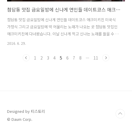
첨담동 맛집 금요일밤에 신나게 연인들 데이트코스 애크미키친
첨담동 맛집 금요일밤에 신나게 연인들 데이트코스 애크미키친 미국식
가정식 그리고 금요일밤에 딱 어울리는 노래가 나오는 곳 첨담동 맛집인
애크미키친에 다녀왔습니다. 이날 신나게 먹고 신나는 노래를 들을 수 있
었습니다. 애크미키친은 첨담동에 있는 분위기 좋은 레스토랑 중에 한곳
2016. 6. 29.
이였습니다. 매번 첨담동에 맛집을 올 때면 놀랬죠!! 왜냐 하면 가장 빠르
게 최신 인테리어와 스타일을 느낄 수 있으니깐요. 애크미키친 역시 미국
1
2
3
4
5
6
7
8
···
11
식 가정식으로 맛과 개방적인 스타일의 랩, 힙합 스타일의 분위기가 금요
일 밤에 딱 맞는 곳 입니다. 홀딱 반했죠. 점심에는 런치를 먹고 저녁에는
술을 먹으면서 즐길 수 있는 곳입니다. 와이프와 딸아이와 함께 신나게
첨담동으로 출발 하였습니다. 맛집이 첨담동에 많이 있어서 자주 가고 있
습니다. ..
Designed by 티스토리
© Daum Corp.