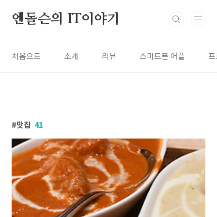
본문 바로가기
엔돌슨의 IT이야기
처음으로
소개
리뷰
스마트폰 어플
프
맛집
41