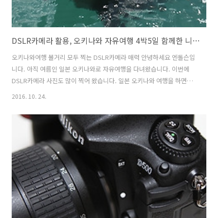
DSLR카메라 활용, 오키나와 자유여행 4박5일 함께한 니콘 D500
오키나와여행 볼거리 모두 찍는 DSLR카메라 매력 안녕하세요 엔돌슨입
니다. 아직 여름인 일본 오키나와로 자유여행을 다녀왔습니다. 이번에
DSLR카메라 사진도 많이 찍어 왔습니다. 일본 오키나와 여행을 하면서
4박5일 동안 찍은 사진과 동영상이 3천장이고 용량만 48.2GB 였습니다.
2016. 10. 24.
DSLR카메라의 매력을 마구 뽑내면서 찍게 해준 건 바로 니콘 D500 이였
습니다. 이전 포스팅에서도 이야기 드렸지만, 크롭바디 중에서 감히 최강
자라고 할 수 있는 스펙을 가지고 있는 것이 바로 니콘 D500 입니다. 태
풍 차바를 뚫고 오키나와를 다녀온 보람이 있었죠. 사실 비행기는 결항되
어 다시 예매를 해야 했지만 즐거웠습니다. 태풍이 지나간 다음날의 오키
나와의 하늘은 맑아 니콘D500의 미속도 동영상 촬영의 재미도 느낄 ..