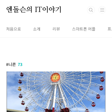
본문 바로가기
엔돌슨의 IT이야기
처음으로
소개
리뷰
스마트폰 어플
프
니콘
73