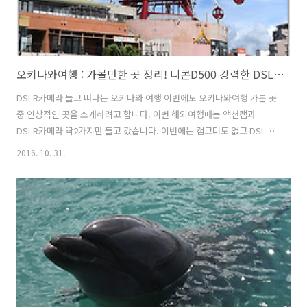
오키나와여행 : 가볼만한 곳 정리! 니콘D500 강력한 DSLR카메라
DSLR카메라 들고 떠나는 오키나와 여행 이번에도 오키나와여행 가본 곳
중 인상적인 곳을 소개하려고 합니다. 이번 해외여행때는 액션캠과
DSLR카메라 딱2가지만 들고 갔습니다. 이번에는 캠코더도 없고 DSLR
카메라 렌즈도 챙기지 않았습니다. 니콘D500 하나면 괜찮은 사진을 찍
2016. 10. 31.
을 수 있었습니다. 와이프가 여행가이드처럼 상세한 오키나와 여행준비
를 하여 MAPCODE 하나 입력하고 바로 여행을 떠날 수 있었습니다. 오
키나와 남부에서 북부, 중부까지 프리우스렌터카로 많은 곳을 다녔습니
다. 와이프가 일본에 살다와서 일본권이라 편하더군요. 아메리칸빌리지,
츄라우미수족관, 온더비치 카페, 세나가섬 우미카지테라스, 마린피아자
돌고래워팅투어 참가, 중부쪽 타마야쪽에서 보리새우를 회로 먹는 2인코
스도 먹어 보았군요. 비..