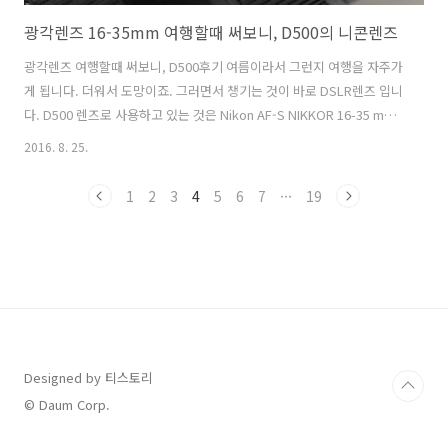
광각렌즈 16-35mm 여행할때 써보니, D500의 니콘렌즈
광각렌즈 여행할때 써보니, D500후기 여름이라서 그런지 여행을 자주가
게 됩니다. 더워서 도망이죠. 그러면서 챙기는 것이 바로 DSLR렌즈 입니
다. D500 렌즈로 사용하고 있는 것은 Nikon AF-S NIKKOR 16-35 mm
f/4G 렌즈입니다. 니콘의 광각렌즈로 인물을 찍을 때 더 좋다는 생각이
2016. 8. 25.
듭니다. 니콘D500으로 배경과 함께 인물을 잘 담을 수 있으니깐요. 개인
적으로 니콘에서 가장 핫한 바디는 바로 최근에 출시된 DSLR인 D500이
1
2
3
4
5
6
7
···
19
라고 봅니다. 거기에 괜찮은 렌즈가 무엇이 있을까 달아보면, Nikon 16-
35mm f/4 VR 같은 광각렌즈도 좋네요. 16mm 라는 초 광각에서 부터
광각까지는 아니지만 일상 생활을 다양하게 스케치 할 수 있는 표준 줌에
까까워지는 35mm까지 커버해주는..
Designed by 티스토리
© Daum Corp.