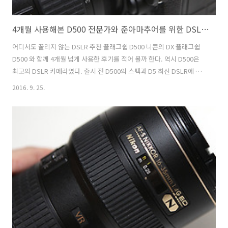
4개월 사용해본 D500 전문가와 준아마추어를 위한 DSLR 추천
어디서도 꿀리지 않는 DSLR 추천 플래그쉽 D500 니콘의 DX 플래그쉽
D500 와 함께 4개월 넘게 사용한 후기를 적어 볼까 한다. 역시 D500은
최고의 DSLR 카메라였다. 출시 전 D500의 스펙과 D5 최신 DSLR에 대
한 비교기가 넘쳐 난게 사실이였다. D500은 니콘의 상급기인 D5 와 매우
2016. 9. 25.
닮은 외형과 인터페이스로 화제가 되었던 DSLR카메라 이다. 크롭바디
이지만 니콘의 상급기 D5와 닮게 출시된 바람직한 현상과 더불어 강력한
스펙을 탑재하고 있는 제품이였다. D500에 대한 만족도는 사진을 넘어
동영상에서도 느낄 수 있었다. 4K 화질이 지원되는 D500 은 사진 촬영을
하다가 동영상 촬영도 할 수 있다. 여행 시 캠코더를 휴대했던 경험에 비
추어 보면, 짧막하게 4K 화질로 찍은 동영..