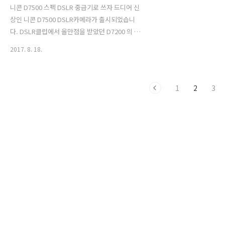
니콘 D7500 스펙 DSLR 중급기로 쓰자 드디어 신
상인 니콘 D7500 DSLR카메라가 출시되었습니
다. DSLR클럽에서 올만점을 받았던 D7200 의 업
그레이드 모델로 니콘 D7500 로 출시가 되었습니
2017. 8. 18.
다. 고감도의 해상력과 영상 촬여 성능까지 인물,
풍경, 가족사진까지 커버할 수 있는 DSLR중급기
인데요. 당연히 기대할만 하죠?니콘 D7500 스펙
1
2
3
도 궁금했는데요. 2088만 화소로 높은 화소이며,
8연사가 가능하며 사용 ISO감도 100~51200 까지
커버되는 무시무시한 녀석입니다. 라인업에서는
D500 바로 아래이며, 이전 D7200의 후속작으로
업그레이드판으로 신제품 DSLR로 출시된 모델입
니다. 또 니콘 D7500 스펙에서 재미있는 것은 최
신DSLR 기종답게 와이파이가 지원됩니다. 와이
파이 ..