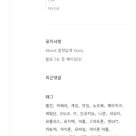
C++
MySql
공지사항
About 열정날개 Story
블로그는 참 재미있다!
최근댓글
태그
벨킨
카메라
게임
맛집
노트북
해외직구
체험단
DSLR
IT
인공지능
니콘
샤오미
유플러스
로지텍
어플
스마트폰
챗GPT
자동차
아이폰
모바일
아이폰 어플