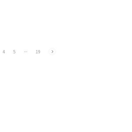
4
5
···
19