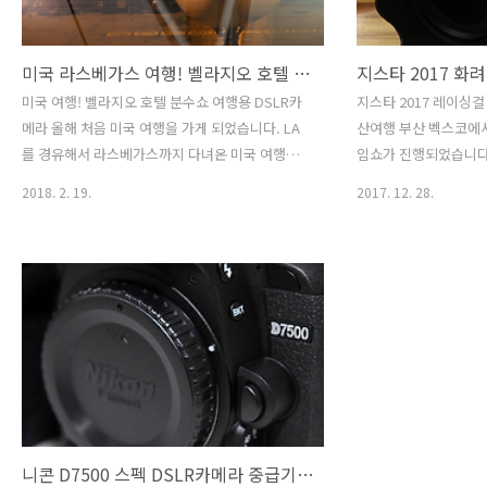
미국 라스베가스 여행! 벨라지오 호텔 분수쇼 여행용 DSLR카메라 D7500
미국 여행! 벨라지오 호텔 분수쇼 여행용 DSLR카
지스타 2017 레이싱걸 
메라 올해 처음 미국 여행을 가게 되었습니다. LA
산여행 부산 벡스코에서 2
를 경유해서 라스베가스까지 다녀온 미국 여행이
임쇼가 진행되었습니다
였습니다. DSLR카메라를 당연히 챙겼고 사진과
수서역에서 출발하는 s
2018. 2. 19.
2017. 12. 28.
동영상을 찍기 위해서 신경 쓴 제품은 니콘 D7500
게임 덕후들의 심장을 
입니다. 니콘의 중급기 모델로 역대 평점이 좋았던
험존부터 걸스데이 걸그룹
DSLR D7200 의 후속 모델이기도 합니다.가벼운
로크M 홍보를 하는 
바디감을 갖춘 D7500 은 2,088만 화소로 높은 화
가득하였습니다. 니콘 D
소이며, 8연사가 가능하며 사용 ISO감도
지스타 2017 레이싱
100~51200 까지 커버되는 무시무시한 녀석입니
요. 라그나로크M 모델인
다. 라인업에서는 D500 바로 아래이며, 이전
오아희, 한소울, 소이 
D7200의 후속작으로 업그레이드판으로 신제품
까지 담아 보았습니다. 
DSLR로 출시된 모델입니다. 이번 미국 여행에서
영하다가 4K로 촬영하
잘썼는 데, 가벼워 여행용 DSLR카메라로 들고 다
비교기가 되었습니다. D7
니기 좋은 제품입니..
차..
니콘 D7500 스펙 DSLR카메라 중급기로 쓰자