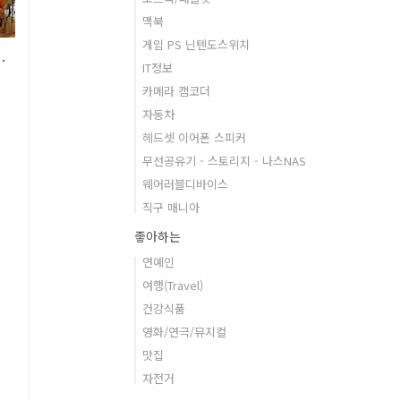
맥북
게임 PS 닌텐도스위치
력적인 4K DSLR 동영상
IT정보
카메라 캠코더
자동차
헤드셋 이어폰 스피커
무선공유기 - 스토리지 - 나스NAS
근
웨어러블디바이스
직구 매니아
좋아하는
연예인
도
여행(Travel)
건강식품
면
영화/연극/뮤지컬
맛집
자전거