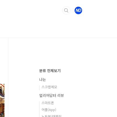
분류 전체보기
나는
스크랩메모
얼리어답터 리뷰
스마트폰
어플(App)
노트북/태블릿