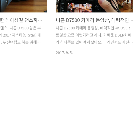
지스타 2017 화려한 레이싱걸 댄스까지! 니콘 DSLR 중급기 D7500 으로 담아
니콘 D7500 카메라 동영상, 매
댄스! 니콘 D7500 담은 부
니콘 D7500 카메라 동영상, 매력적인 4K DSLR
017 지스타(G-Star) 게
동영상 요즘 여행가려고 하니, 가벼운 DSLR카메
. 부산여행도 하는 겸해서
라 하나쯤은 있어야 하잖아요. 그러면서도 사진도
rt 를 타고 다녀왔습니다.
잘 나오는 DSLR카메라라면 D7500 을 눈 여겨 보
2017. 9. 5.
쫄깃하게 해줄 신작 게임 체
시면 좋을 듯합니다. 니콘의 D7000 시리즈로 최
 '미나' 도 봤고, 라그나
출시된 따끈 따끈한 DSLR카메라 입니다. 포지션
레이싱걸 댄스까지 볼거리가
은 플래그십과 중급기의 사이쯤 되겠네요. D7500
7500을 들고 4K 영상으로
은 D7200의 후속으로 전체적인 크기와 무게가 줄
걸 및 현장도 담아 보았는데
었습니다. 45g 감량이 있었고 여전히 가볍게 즐길
 한가은, 김하율, 이다연,
수 있는 DSLR카메라 입니다. 여름 휴가 때 강원
의 선미의 가시나 커버 댄스
대명리조트, 남산 하얏트 호텔, 딸아이 가을 운동
처음에 실수로 FHD 로 촬
회 등에 니콘 D7500을 들고 다녔습니다. 가벼우
였습니다. 그래서 비교 아닌
서도 4K UHD 동영상까지 촬영이 가능하다는 점
500 의 FHD와 4K 는
에서 여러모로 쓸모가 컸습니다. 니콘 D7500 은..