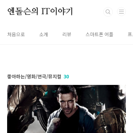
본문 바로가기
엔돌슨의 IT이야기
처음으로
소개
리뷰
스마트폰 어플
프
좋아하는/영화/연극/뮤지컬
30