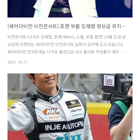
[쉐어더비전 비전콘서트] 포맨 부활 임재범 정상급 뮤지션과 함께하는 쉐어더비전 비전콘서트(Share the Vision) 이벤트
비전콘서트 (나가수 임재범, 포맨(4Men), 소울, 부활 출연) 10월 21일 금
요일에 진행하는 쉐어더비전 비전콘서트 날짜가 임박해 오고 있습니다.
쉐어더비전 콘서트에는 나가수 출연으로 다시 돌아온 락앤롤의 대부 임
재범과 감미롭고 매혹적인 목소리 포맨(4Men), 그리고 감성적인 목소리
2011. 10. 5.
의 소유자 소울맨(Soulman), 전설적인 그룹 부활이 참가합니다. 쉐어더
비전 OST는 임재범과, 부활, 포맨, 소울맨이 불렀습니다. 부활 - 가슴에
그린성 임재범 - Share The Vision 포맨(4Men) - 너의 웃음 고마워 소울
맨 - 내친구야 개인적으로 소울맨의 내친구야 의 노래가사는 지쳐있는 친
구에게 힘이 되어 주고 싶은 나의 친구을 생각 나게 해주었습니다. 가사
구절중에 함께한 네가 잇으니 날 보면 웃어줄..