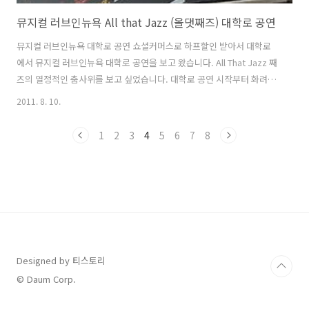
뮤지컬 러브인뉴욕 All that Jazz (올댓째즈) 대학로 공연
뮤지컬 러브인뉴욕 대학로 공연 쇼셜커머스로 하프할인 받아서 대학로
에서 뮤지컬 러브인뉴욕 대학로 공연을 보고 왔습니다. All That Jazz 째
즈의 열정적인 춤사위를 보고 싶었습니다. 대학로 공연 시작부터 화려한
배우진의 춤솜씨에 놀랬습니다. 최수형, 전수미, 심재현, 문예신, 심현준
2011. 8. 10.
등의 화려한 배우진으로 꾸려진 뮤지컬 러브인뉴욕 공연은 시작부터 들
떳습니다. 올댓째즈 공연의 처음 시작할때 배우들이 관객사이에서 스트
1
2
3
4
5
6
7
8
포라이프를 받으면서 시작하는 데 인상적이였습니다. 관객사이에서 한
명씩 조명을 받으면서 열정적인 춤을 추는 데 가까이에서 보니 더욱 반하
게 만드는 매력이 있네요. 남자가 봐도 멋진 배우 문종원 배우와 최수형
배우. 춤추는 게 무대를 날고 있구나 하는 생각이 들었어요. 점프를 하는
데 진짜 새처..
Designed by 티스토리
© Daum Corp.