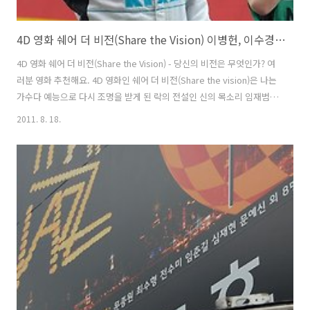
4D 영화 쉐어 더 비전(Share the Vision) 이병헌, 이수경, 배수빈 출연의 기대되는 영화 추천 임재범 OST 쉐어 더 비젼
4D 영화 쉐어 더 비전(Share the Vision) - 당신의 비전은 무엇인가? 여
러분 영화 추천해요. 4D 영화인 쉐어 더 비전(Share the vision)은 나는
가수다 예능으로 다시 조명을 받게 된 락의 전설인 신의 목소리 임재범이
OST에 참가하였어요. 이병헌 주연에 이수경, 배수빈까지 신력있는 배우
2011. 8. 18.
들이 나온다니 기대됩니다. 감독은 아이리스 드라마를 찍은 양윤호 감독
이 메가폰을 잡았어요. 또 순수 국내 기술력과 자본으로 국내 최초 리얼
4D 뮤직필름 영화로 제작하였다네요. 또 9월 3주간 CGV 4D관에서 프리
스크리닝으로 개봉될 예정입니다. 여러분 공짜에요! 빨리 여기 붙어요~!!
쉐어더비젼 영화관 CGV 불나겠네~ 어이~ 친구! 오랜만이지? Start!을
외쳐줘~ 마음껏 달릴테니~ 당신..