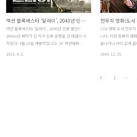
액션 블록버스터 ‘일라이’, 2043년 인류 멸망!!
전우치 영화(도사
액션 블록버스터 ‘일라이’, 2043년 인류 멸망!!
CGV 영화 도사 전우
2043s년 폐허가 된 지구 인류 운명을 건 대결이 시
니다. 이런 종류의 영
작된다! 4월 15일 개봉작입니다. SF 액션영화를
끝나거나 어이 없게 
많이 좋아하는 데 기대되는 영화 네요. 공식홈페이
마련인데 크리스마스 
2010. 4. 2.
2009. 12. 25.
지: http://www.eli2010.co.kr/index.htm 액션
이 잘 만들영화 같았습니
영화 일라이 줄거리입니다. 모든 생명이 잿빛으로
짜를 만든 감독 최동훈
변해가고, 물 한 모금조차 얻기 힘든 인류. 멸망의
화를 보는 내내 유쾌하
1
···
위기에 놓인 세상을 구할 수 있는 마지막 열쇠 둘
는 느낌을 받았습니다.
러싼 목숨을 건 대결이 시작된다! 지상 최후의 문
이 부족하다. 말도 많았
명 도시로 이를 전달하기 위해 지키려는 자, 일라
스 연인들끼리 재미있게
이. 그리고 세계 지배를 위해 이를 빼앗으려는 자,
니다. 감독의 말처럼 강
카네기. 이들은 각자의 목적을 위해 서로를 공격하
들의 평소의 매력이 아
는데… 영화 일라이 예고편 감상하기 네티즌평점
있었나 하는 생각이 들
이 7점이상이니 기대해볼만한 액션영화 같습니..
는 감독 같습니다. 타짜
화 내내 암시와 시대를