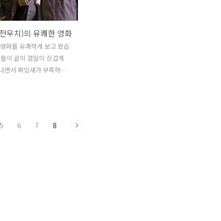
 전우치)의 유쾌한 영화
치 영화를 유쾌하게 보고 왔습
화들이 끝의 결말이 싱겁게
끝나면서 짜임새가 부족하기
예매율1위 답게 부족함이 없
다. 그리고 2006년에 타
이라는 타이틀 때문인지 영
게 짜임새 있게 잘 만들었다
5
6
7
8
 영화를 보러 가기전에 코믹
지만 12월 25일 크리스마
 웃고 올 수 있는 영화 입
동원, 김윤석, 임수정 주연
닌 이런 배우가 이런 매력이
게 색다른 매력을 이끌어 내
에 배우 김혜수 처럼요. 영
 오가면서..