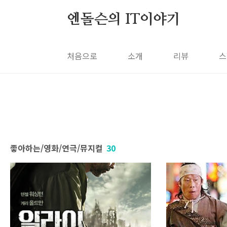
본문 바로가기
엔돌슨의 IT이야기
처음으로
소개
리뷰
스
좋아하는/영화/연극/뮤지컬
30