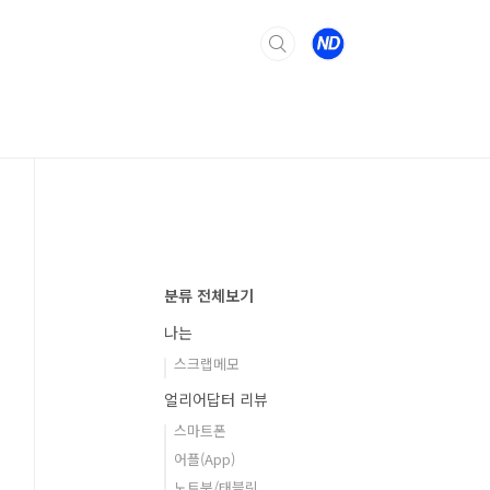
분류 전체보기
나는
스크랩메모
얼리어답터 리뷰
스마트폰
어플(App)
노트북/태블릿