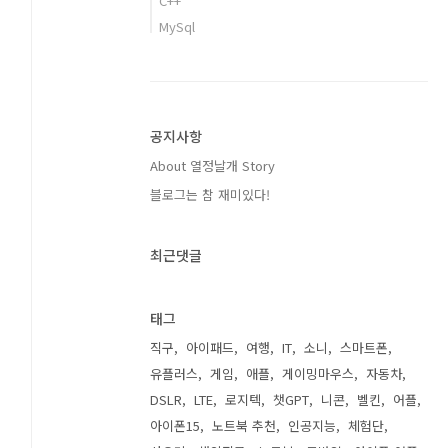
C++
MySql
공지사항
About 열정날개 Story
블로그는 참 재미있다!
최근댓글
태그
직구
아이패드
여행
IT
소니
스마트폰
유플러스
게임
애플
게이밍마우스
자동차
DSLR
LTE
로지텍
챗GPT
니콘
벨킨
어플
아이폰15
노트북 추천
인공지능
체험단