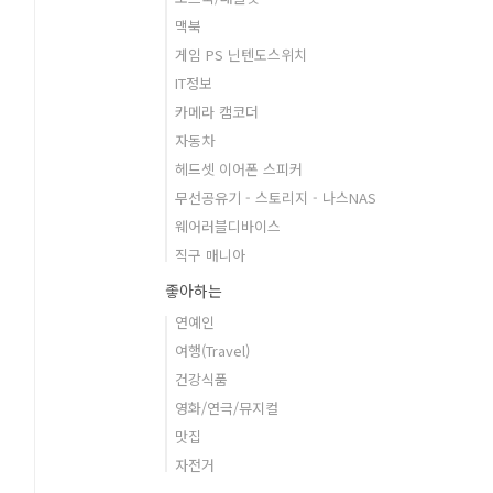
맥북
게임 PS 닌텐도스위치
IT정보
카메라 캠코더
자동차
헤드셋 이어폰 스피커
무선공유기 - 스토리지 - 나스NAS
웨어러블디바이스
직구 매니아
좋아하는
연예인
여행(Travel)
건강식품
영화/연극/뮤지컬
맛집
자전거