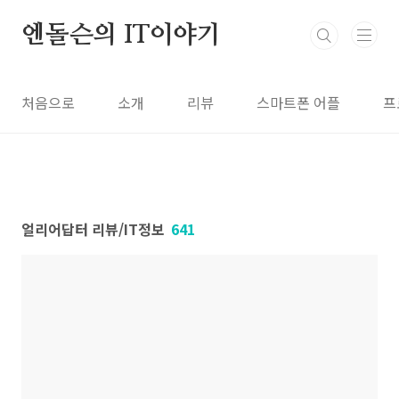
본문 바로가기
엔돌슨의 IT이야기
처음으로
소개
리뷰
스마트폰 어플
프
얼리어답터 리뷰/IT정보
641