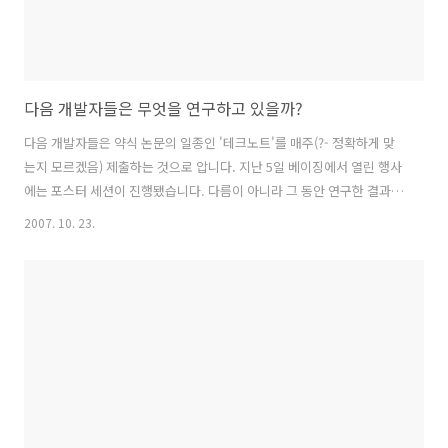
다음 개발자들은 무엇을 연구하고 있을까?
다음 개발자들은 약식 논문의 일종인 '테크노트'를 매주(?- 정확하게 맞
는지 모르겠음) 제출하는 것으로 압니다. 지난 5일 베이징에서 열린 행사
에는 포스터 세션이 진행됐습니다. 다름이 아니라 그 동안 연구한 결과
일부를 공개하고 다른 다름 개발자들끼리 이를 공유하며 자유롭게 대화
2007. 10. 23.
를 나누는 자리입니다. 이날 전시된 것도 테크노트의 일부인 것으로 보입
니다. 다음의 어떤 인재를 뽑아 어떤 개발을 하고 있는지 살펴보면 다음
의 비전이 보이겠죠?^^ 궁금하신 분들을 위해 통째로 옮겨왔습니다. 뭐
하고 있는지... 슉~ 살펴봅시다.