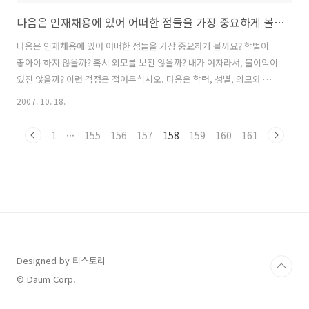
다음은 인재채용에 있어 어떠한 점들을 가장 중요하게 볼까요?
다음은 인재채용에 있어 어떠한 점들을 가장 중요하게 볼까요? 학벌이
좋아야 하지 않을까? 혹시 외모를 보진 않을까? 내가 여자라서, 불이익이
있진 않을까? 이런 걱정은 접어두십시오. 다음은 학력, 성별, 외모와 상
관없이 열정과 패기를 갖춘 사람이라면 누구나 함께할 수 있는 회사 입니
2007. 10. 18.
다. 세상을 즐겁게 변화시키는 회사로 만들기 위해 함께하실 분들! 다음
인이 되기 위한 다음인 역량 10가지를 기억해 두세요~ "세상을 즐겁게
1
···
155
156
157
158
159
160
161
변화시키는 회사" ◆다음인 역량 Creativity : 기존 관행에 의존하지 않
고 새로운 변화에 도전하는 당신, 당신은 Creative한 Daumin입니다.
Integrity : 늘 올바른 가치 기준과 방식으로 생각하고 행동하는 당신이
세상을 이끌어 갑니다. Open Communicati..
Designed by 티스토리
© Daum Corp.