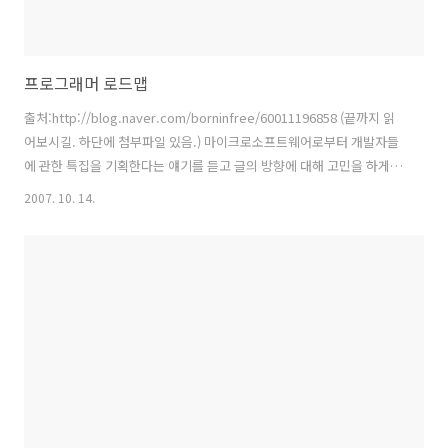
프로그래머 로드맵
출처:http://blog.naver.com/borninfree/60011196858 (끝까지 읽
어보시길. 하단에 첨부파일 있음.) 마이크로소프트웨어로부터 개발자들
에 관한 특집을 기획한다는 얘기를 듣고 글의 방향에 대해 고민을 하게
되었다. 기술적인 내용에 관한 글이라면 주제가 명확하므로 내용에 대한
2007. 10. 14.
고민이 주가 되지만, ‘개발자를 중심에 둔 특집’이라는 주제는 개발자들
을 보는 관점에 따라 전혀 다른 내용이 될 수 있기 때문에 방향성에 대해
많은 고민을 하게 되었다. 이런 저런 고민 끝에 필자가 컴퓨터를 처음 시
작하던 때로 돌아가 ‘지금의 내가 과거의 나에게 들려주고 싶은 이야
기’를 쓰기로 하였다(해석하기에 따라서는 다소 냉혹한 글이 될 수도 있
으니 심호흡을 먼저 하기를, 그리고 이 글을 읽고 난 후 코..