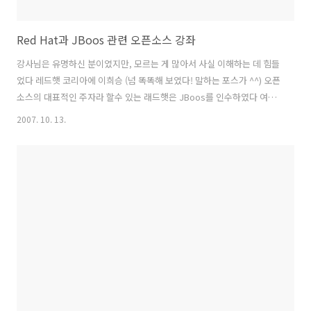
Red Hat과 JBoos 관련 오픈소스 강좌
강사님은 유명하신 분이였지만, 모르는 게 많아서 사실 이해하는 데 힘들
었다 레드햇 코리아에 이희승 (넘 똑똑해 보였다! 말하는 포스가 ^^) 오픈
소스의 대표적인 주자라 할수 있는 래드햇은 JBoos를 인수하였다 여담
이지만 sun에서 EJB를 브랜드명으로 등록하는 바램에 EJBoos에서 E
2007. 10. 13.
를 땐 지금의 JBoss가 되었단다ㅋ 발전의 역사 ~ 미들웨어에서 선두주
자인 JBoos 를 인수한 래드햇~ 대략 이해하는 데 어려웠다