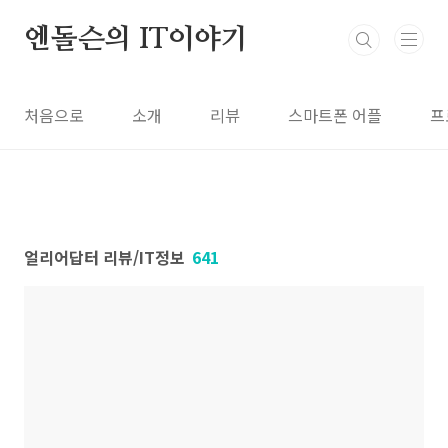
본문 바로가기
엔돌슨의 IT이야기
처음으로
소개
리뷰
스마트폰 어플
프
얼리어답터 리뷰/IT정보
641