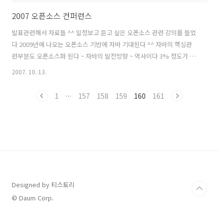
2007 오픈소스 컨퍼런스
발표관련해서 자료들 ^^ 일정보고 듣고 싶은 오픈소스 관련 강의를 들었
다 2009년에 나오는 오픈소스 기반에 자바 기대된다 ^^ 자바의 핵심관
련부분도 오픈소스화 된다 ~ 자바의 발전방향 ~ 역사이다 3% 정도가 아
파치서버나 등등에서의 법적인 문제가 걸린 소스들은 바이러리 방식으
2007. 10. 13.
로 제공된다고 한다 분명한건 오픈소스가 공짜가 아니라는 것이다! 나의
일상에서도 공개했듯이~ 공개된 소스가 있어야 그에 맞는 소프트웨어를
1
···
157
158
159
160
161
만들지~ 공짜가 아니라는것! 아직은 법적 문제관련된것은 푸는 중 자바
오픈소스에 관한건 사이트를 참고하란다 ^^
Designed by 티스토리
© Daum Corp.