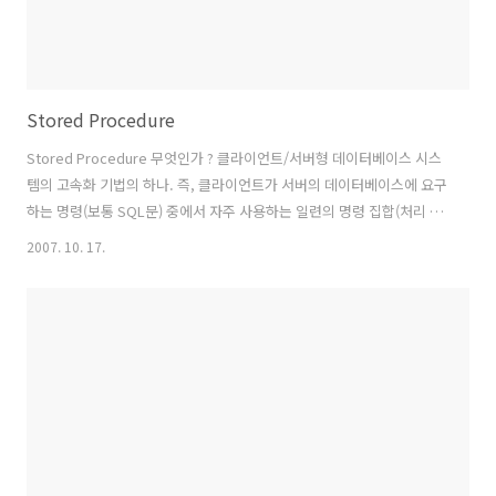
Stored Procedure
Stored Procedure 무엇인가 ? 클라이언트/서버형 데이터베이스 시스
템의 고속화 기법의 하나. 즉, 클라이언트가 서버의 데이터베이스에 요구
하는 명령(보통 SQL문) 중에서 자주 사용하는 일련의 명령 집합(처리 절
차)을 사전에 컴파일(번역)하여 바로 실행 가능한 상태의 모듈로 데이터
2007. 10. 17.
베이스 관리 시스템(DBMS)에 수용하는 것을 말한다. 클라이언트는 축적
절차를 호출하는 것만으로 처리 결과를 얻을 수 있으므로, 클라이언트와
서버 간에 주고받는 통신량이 감소되고 통신망의 부하가 경감되며 처리
속도가 향상된다. http://en.wikipedia.org/wiki/Stored_procedure
A stored procedure is a subroutine available to applications a..