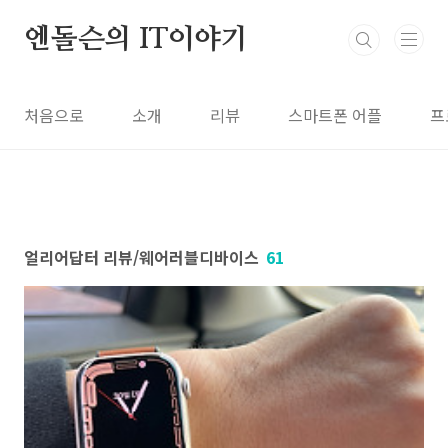
본문 바로가기
엔돌슨의 IT이야기
처음으로
소개
리뷰
스마트폰 어플
프
얼리어답터 리뷰/웨어러블디바이스
61