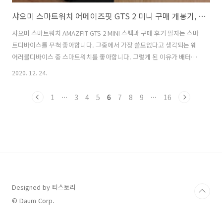
샤오미 스마트워치 어메이즈핏 GTS 2 미니 구매 개봉기, 스펙 후기
샤오미 스마트워치 AMAZFIT GTS 2 MINI 스펙과 구매 후기 필자는 스마
트디바이스를 무척 좋아합니다. 그중에서 가장 쓸모없다고 생각되는 웨
어러블디바이스 중 스마트워치를 좋아합니다. 그렇게 된 이유가 배터리
시간이 짧고 특별히 업무용이 아니면 필요 없는 분이 많은데요. 하지만
2020. 12. 24.
샤오미 스마트워치 어메이즈핏을 구매하고 그 생각이 바뀌게 되었습니
다. 정말 이름 그대로 어메이징한 스마트워치였는데 2세대인 샤오미 어
1
···
3
4
5
6
7
8
9
···
16
메이즈핏 GTS2 미니를 구매하게 되었습니다. 샤오미미밴드5에서 글씨
폰트가 작아 갈아타게 되었는데, 가격 대비 가성비는 최고라는 생각이 듭
니다. 물론 조금 더 사용해본 후기를 올려야겠지만, 짧게 사용해본 개봉
기 겸하여 리뷰를 진행합니다. 샤오미 어메이즈핏 GTS2 는 아몰레드의
1.55인치의 ..
Designed by 티스토리
© Daum Corp.