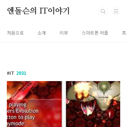
본문 바로가기
엔돌슨의 IT이야기
처음으로
소개
리뷰
스마트폰 어플
프
IT
2931