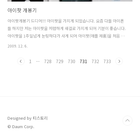
아이팟 개봉기
아이팟개봉기 드디어!!! 아이팟을 가지게 되었습니다. 요즘 다들 아이폰
들 하지만 저는 아이팟을 저렴하게 새걸로 가지게 되어 기분이 좋습니다.
아이팟을 1주일넘게 눈팅하다가 사게 되어 아이팟(애플 제품)을 처음 접
하시는 분들이 제일 궁금한 점에 대해서 적겠습니다. 아이팟 족보 제가
2009. 12. 6.
구매한 제품은 아이팟 터치 입니다. 아이팟 터처의 경우 1세대, 2세대,
2.5세대가 있습니다. 최근에 나오것이 3세대라고 불리는 2.5세대 입니
1
···
728
729
730
731
732
733
다. 용량은 8GB, 32GB, 64GB로 나뉩니다. 아이팟족보는 조금 복잡해서
1세대, 2세대는 잘 모릅니다. 구성품은 아이팟3세대, 데이타연결&전원
커넥트, 3.5 이어폰, 매뉴얼, 보호막(?), 애플 스티커 입니다. 더 필요한
필수 구성품이라면 필름지 (아래중 1가지) , 아이팟 ..
Designed by 티스토리
© Daum Corp.