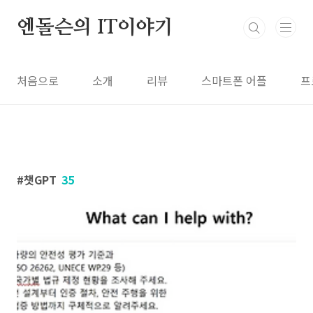
본문 바로가기
엔돌슨의 IT이야기
처음으로
소개
리뷰
스마트폰 어플
프
챗GPT
35