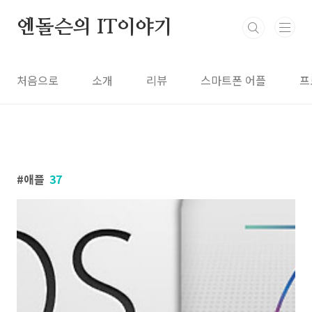
본문 바로가기
엔돌슨의 IT이야기
처음으로
소개
리뷰
스마트폰 어플
프
애플
37