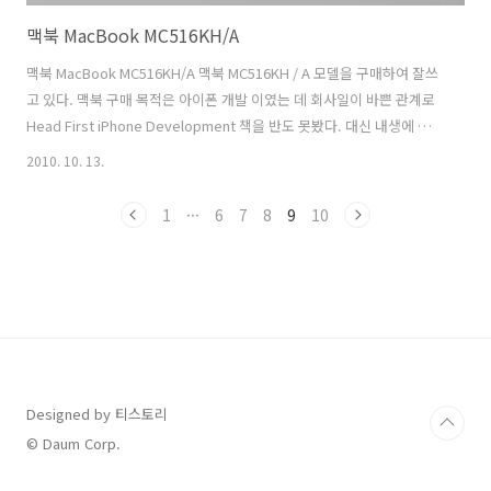
맥북 MacBook MC516KH/A
맥북 MacBook MC516KH/A 맥북 MC516KH / A 모델을 구매하여 잘쓰
고 있다. 맥북 구매 목적은 아이폰 개발 이였는 데 회사일이 바쁜 관계로
Head First iPhone Development 책을 반도 못봤다. 대신 내생에 첫
노트북인 맥북 MC516KH / A은 잘 쓰고 있다. 역시 애플 화이트라서 깨
2010. 10. 13.
끗하고 이쁘다. 2010년형 뉴 맥북이라서 배터리도 10시간 가고 뒷부분
에 애플 로고는 잠자기 모드로 해두면 깜박깜박한다. ㅎㅎㅎ 시라로 영화
1
···
6
7
8
9
10
보고 반해보려서 맥북하고 아이폰 모두 바탕화면이 이미정이다 ㅋㅋ 맥
북 MC516KH / A 가지고 빨리 아이폰 개발 어플을 만드는 연습을 해야겠
다. 맥부기 카페가서 좋은 자료좀 많이 보고 공부를 게을리 ㅎ지 않아야
지 ~~
Designed by 티스토리
© Daum Corp.