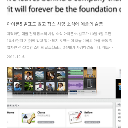
아이폰5 발표도 없고 잡스 사망 소식에 애플의 슬픔
괴팍하던 애플 천재 잡스의 사망 소식 아이폰4s 발표가 10월 4일 오전
10시 (현지 기준)에 있고 얼마 되지 않았는 데 오늘 미국의 애플 공동 창
업자인 전 CEO인 스티브 잡스(Jobs, 56세)가 사망하였습니다. 애플의
아이패드2, 아이폰4, 아이폰3gs, 아이폰4s 등 앞으로 나올 아이폰5까지
2011. 10. 6.
애플에 잡스가 사람들에게 제시하는 카리스마는 감동이였습니다. 애플
의 신제품을 내놓는 키노트때의 카리스마를 이제는 보지 못할거 같네요.
괴팍하고 수수한 부자 천재인 스티브 잡스의 사망. 천재성과 열정이 있었
지만 건강에 발목이 잡혀 췌장암으로 신경내분비암으로 수년간 앓아왔
고 2년전 간으로 퍼져 간이식을 받았죠. 그러면서도 애플의 신제품을 내
놓으면 세계를 놀래켰죠. 애플의 1년성공신화를 만들었고 세계인들을 애
플샵..