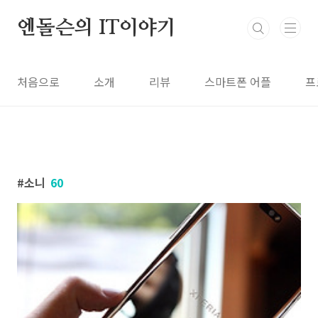
본문 바로가기
엔돌슨의 IT이야기
처음으로
소개
리뷰
스마트폰 어플
프
소니
60