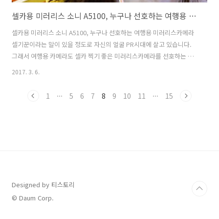
셀카용 미러리스 소니 A5100, 누구나 선호하는 여행용 미러리스카메라
셀카용 미러리스 소니 A5100, 누구나 선호하는 여행용 미러리스카메라
셀기꾼이라는 말이 있을 정도로 자신의 얼굴 PR시대에 살고 있습니다.
그래서 여행용 카메라도 셀카 찍기 좋은 미러리스카메라를 선호하는 것
같은데요. 그러면 여행할 때 셀카도 찍고 동영상도 찍을 수 있는 가벼운
2017. 3. 6.
여행용 미러리스카메라는 무엇이 있을까요?2016년 베스트셀러로 선정
된 소니 A5100 미러리스카메라가 있습니다. 기존 소니 NEX-5T의 후속
1
···
5
6
7
8
9
10
11
···
15
모델의 후속으로 상위기종의 A6000의 뛰어난 AF기능을 이어 받았으며,
연사능력도 좋은 미러리스카메라 입니다. 2,430 만 화소와 전체 화면의
92%를 커버하는 179개의 AF 포인트와 뛰어난 동체 추적과 연사로 보급
기 제품 중에서도 어두운 상황에서 뛰어난 AF검출 능력을 지니고 있는 ..
Designed by 티스토리
© Daum Corp.