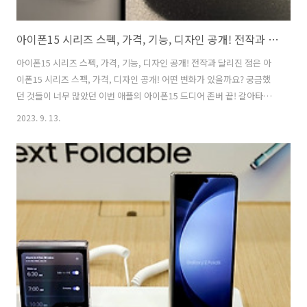
아이폰15 시리즈 스펙, 가격, 기능, 디자인 공개! 전작과 달리진 점은
아이폰15 시리즈 스펙, 가격, 기능, 디자인 공개! 전작과 달리진 점은 아
이폰15 시리즈 스펙, 가격, 디자인 공개! 어떤 변화가 있을까요? 궁금했
던 것들이 너무 많았던 이번 애플의 아이폰15 드디어 존버 끝! 갈아타기
시작인가요? 애플이 12일(현지시간)에 미국 캘리포니아주 쿠퍼티노에
2023. 9. 13.
위치한 애플파크에서 신제품 발표 행사 '원더러스트'(Wonderlust)를 개
최하며, 아이폰15 시리즈를 공개했습니다. 아이폰15 시리즈는 여전히
6.1인치형(15.4㎝) 기본 모델과 6.7인치형(17.0㎝) 플러스, 고급 모델인
6.1인치형 프로와 6.7인치형 프로맥스로 구성되어 있습니다. 이번 아이
폰15 시리즈는 지난해와 비슷한 가격 수준을 유지하며 출시됩니다.솔직
히 달라진게 없는데 가격을 올리면 욕먹을 거라서 그런..