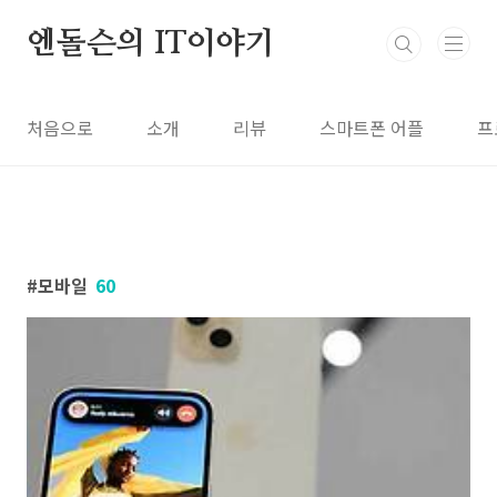
본문 바로가기
엔돌슨의 IT이야기
처음으로
소개
리뷰
스마트폰 어플
프
모바일
60