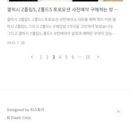
갤럭시 Z플립5, Z폴드5 프로모션 사전예약 구매하는 방법(쿠팡, 자급제, 통신사 사전예약 사은품 혜택)
갤럭시 Z플립5, Z폴드5 프로모션 사전예약 & 사은품 혜택 정리 이번 갤
럭시 Z플립5, 그리고 Z폴드5 구매방법 3가지을 고민하여 보았습니다.
그리고 갤럭시 Z플립5, 폴드5 사전예약의 일정과 혜택은 무엇이 있는지
알아보려고 합니다. 개인적으로 3.4인치로 커버화면이 커져 사용성이 좋
2023. 7. 28.
은 갤럭시 Z플립5와 전작보다 더 가벼워지고 얇아진 갤럭시 Z폴드5 모
두 마음에 듭니다. 기다려온 삼성전자의 신제품을 빨리 만나 보고 싶은데
1
2
3
4
5
6
···
15
요. 갤럭시 Z플립5와 Z폴드5의 사전예약 일정을 놓치지 말고 알람을 해
두고 자급제, 통신사, 쿠팡 등에서 할인해서 구매해 봅시다. 26일 서울 삼
성동 코엑스에서 개최된 '갤럭시 언팩 2023' 행사가 끝나자마자 곧바로
갤럭시 Z플립5, 폴드5 최신폰의 사전예약 판매에 돌입했습니다. 갤..
Designed by 티스토리
© Daum Corp.