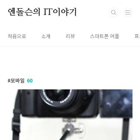
본문 바로가기
엔돌슨의 IT이야기
처음으로
소개
리뷰
스마트폰 어플
프
모바일
60