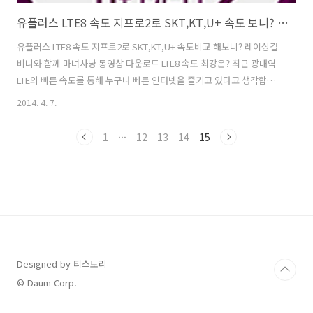
유플러스 LTE8 속도 지프로2로 SKT,KT,U+ 속도 보니? 레이싱걸 비니와 마녀사냥 동영상 다운로드 LTE8 속도
유플러스 LTE8 속도 지프로2로 SKT,KT,U+ 속도비교 해보니? 레이싱걸
비니와 함께 마녀사냥 동영상 다운로드 LTE8 속도 최강은? 최근 광대역
LTE의 빠른 속도를 통해 누구나 빠른 인터넷을 즐기고 있다고 생각합니
다. 그런데 실제로 어떤 통신사의 광대역lte 속도(LTE8 속도)가 가장 빠
2014. 4. 7.
를까요? skt, u+, kt 통신사의 광대역LTE속도를 조금이라도 객관적인 방
법인 벤치비와 네이버N스토어에서 마녀사냥 동영상 다운로드 등을 통해
1
···
12
13
14
15
서 비교를 해보았습니다. 그리고 유플러스의 광대역LTE8 속도에 대해서
도 조금 더 면밀히 알아보는 시간을 가지려고 합니다. 사실 강남지역에는
사람이 너무 많아 광대역LTE 속도가 많이 나오지 않을까 걱정도 조금 되
었습니다. 날씨도 흐려 속도에 영향을 주지 않을까 생각이 ..
Designed by 티스토리
© Daum Corp.