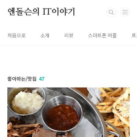
본문 바로가기
엔돌슨의 IT이야기
처음으로
소개
리뷰
스마트폰 어플
프
좋아하는/맛집
47