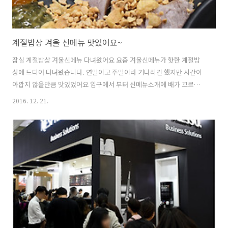
계절밥상 겨울 신메뉴 맛있어요~
잠실 계절밥상 겨울신메뉴 다녀왔어요 요즘 겨울신메뉴가 핫한 계절밥
상에 드디어 다녀왔습니다. 연말이고 주말이라 기다리긴 했지만 시간이
아깝지 않을만큼 맛있었어요 입구에서 부터 신메뉴소개에 배가 꼬르
륵...샐러드를 시작으로 한바퀴 돌아볼까요겨울신메뉴 상큼마시금치채
2016. 12. 21.
소무침 건강해지는 느낌! 그리고 맛있었던 모둠해초매콤국수~ 몸에 좋은
병아리콩 두부 허머스정말 맛있었던 얼큰 낙지소고기 전골!!매운걸 못먹
어서 걱정했는데 적당히 얼큰한 맛이라 좋았어요 겨울엔 이런 뜨끈뜨끈
한 전골을 먹어야해요그리고 겨울신메뉴 황금마늘보쌈 마늘장에 바삭황
금바늘을 얹어서 먹으니 금상첨화!! 너무 맛있어서 계속 먹었네요.. 그리
고 내사랑 고기고기! 매콤돼지직화구이!!토마토왕교자 탕수도 엄지척!
왕교자도 원래 맛있는데 이렇게 먹으니 더 맛있..