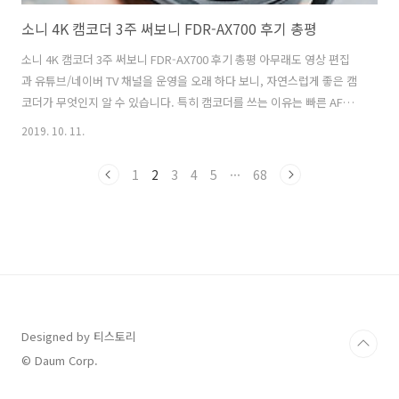
소니 4K 캠코더 3주 써보니 FDR-AX700 후기 총평
소니 4K 캠코더 3주 써보니 FDR-AX700 후기 총평 아무래도 영상 편집
과 유튜브/네이버 TV 채널을 운영을 오래 하다 보니, 자연스럽게 좋은 캠
코더가 무엇인지 알 수 있습니다. 특히 캠코더를 쓰는 이유는 빠른 AF와
4K UHD 고화질의 녹화를 위해서 일 것입니다. 최근 사용해보고 있는 소
2019. 10. 11.
니 FDR-AX700 핸디캠 캠코더의 후기로 가감 없이 리뷰해보려고 합니
다. 우선 가격! 소니 캠코더 중에는 저렴한(?) 편이지만, FDR-AX700 캠
1
2
3
4
5
···
68
코더는 240만원대로 상위 기종인 소니 PXW-Z90, SONY PXW-FS7 II 등
의 1천7백원대 보다는 저렴하다고 볼 수 있습니다. 사실 영상 장비는 카
메라만 해도 바디+렌즈하면 500만원이 넘는다는 것을 보면, 캠코더는 영
상만을 위한 전문 장비로 구매하는 ..
Designed by 티스토리
© Daum Corp.