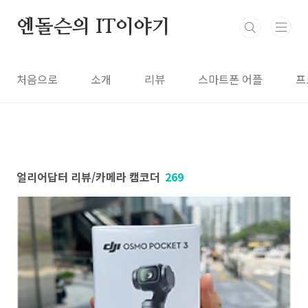
본문 바로가기
엔돌슨의 IT이야기
처음으로
소개
리뷰
스마트폰 어플
프
얼리어답터 리뷰/카메라 캠코더
269