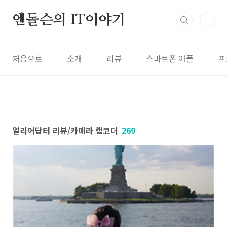
본문 바로가기
엔돌슨의 IT이야기
처음으로
소개
리뷰
스마트폰 어플
프
얼리어답터 리뷰/카메라 캠코더
269