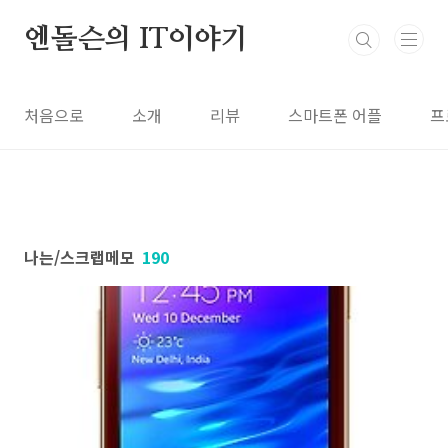
본문 바로가기
엔돌슨의 IT이야기
처음으로
소개
리뷰
스마트폰 어플
프
나는/스크랩메모
190