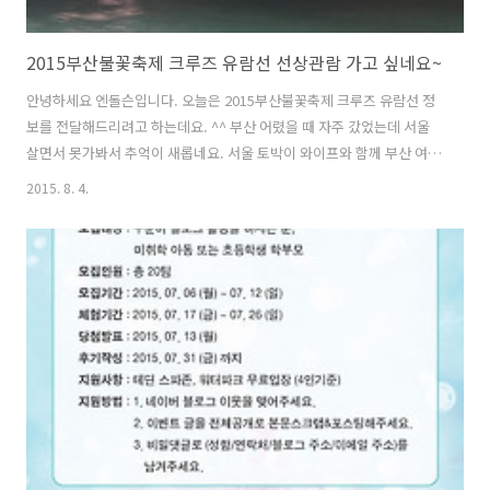
2015부산불꽃축제 크루즈 유람선 선상관람 가고 싶네요~
안녕하세요 엔돌슨입니다. 오늘은 2015부산불꽃축제 크루즈 유람선 정
보를 전달해드리려고 하는데요. ^^ 부산 어렸을 때 자주 갔었는데 서울
살면서 못가봐서 추억이 새롭네요. 서울 토박이 와이프와 함께 부산 여행
을 생각중에 보게 되었습니다. 여행을 좋아해서 좋은 추억이 될거 같아
2015. 8. 4.
신청합니다. 사진찍기도 좋아해서 사진도 잘~알 찍습니다. 사용하는 카
메라는 캐논 5D MarkII, 이며 캠코더는 소니 FHD CX900 을 사용합니다.
선상 유람선을 타면서 신나게 즐겨 보고 싶네요.
http://blog.naver.com/ock811004/220440804673 자세한 정보는
박쑥님 블로그를 참고하세요 ^^