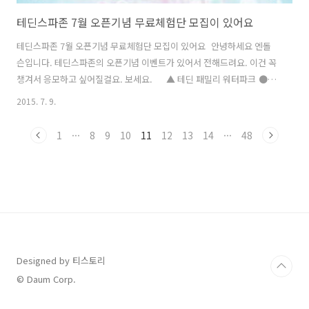
테딘스파존 7월 오픈기념 무료체험단 모집이 있어요
테딘스파존 7월 오픈기념 무료체험단 모집이 있어요 안녕하세요 엔돌
슨입니다. 테딘스파존의 오픈기념 이벤트가 있어서 전해드려요. 이건 꼭
챙겨서 응모하고 싶어질걸요. 보세요. ▲ 테딘 패밀리 워터파크 ●
PC 페이지 http://blog.naver.com/tedin/220412000460● 모바일
2015. 7. 9.
페이지 http://m.tedin.co.kr/tedin/board/EventDetail.do?
event_cnt=147 NIKON CORPORATION | NIKON 1 J5 | Not
1
···
8
9
10
11
12
13
14
···
48
defined | Pattern | 1/320sec | F/4.0 | 0.00 EV | 10.0mm | ISO-160 |
Flash did not fire, auto mode | 2015:06:04 10:07:41 NIK..
Designed by 티스토리
© Daum Corp.