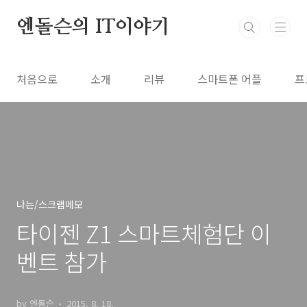
본문 바로가기
엔돌슨의 IT이야기
처음으로
소개
리뷰
스마트폰 어플
프
나는/스크랩메모
타이젠 Z1 스마트체험단 이
벤트 참가
by 엔돌슨
2015. 8. 18.