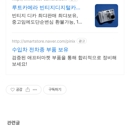
루트카메라 빈티지디지털카메
라 빈티지 디카 디지털카메라
빈티지 디카 최댜판매 최댜보유,
중고임에도단순변심 환불가능, 1개
월무상A/S 누적리뷰수 2000건 이
상, 회원가입 시 적립금 5,000원
http://smartstore.naver.com/pinix
광고
수입차 전차종 부품 보유
검증된 애프터마켓 부품을 통해 합리적으로 정비해
보세요!
공감
구독하기
관련글