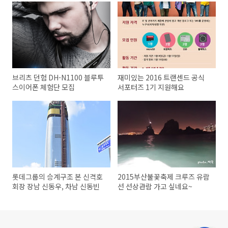
브리츠 던험 DH-N1100 블루투
재미있는 2016 트랜센드 공식
스이어폰 체험단 모집
서포터즈 1기 지원해요
롯데그룹의 승계구조 본 신격호
2015부산불꽃축제 크루즈 유람
회장 장남 신동우, 차남 신동빈
선 선상관람 가고 싶네요~