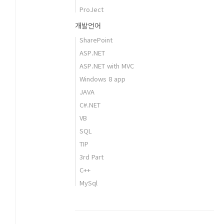
ProJect
개발언어
SharePoint
ASP.NET
ASP.NET with MVC
Windows 8 app
JAVA
C#.NET
VB
SQL
TIP
3rd Part
C++
MySql