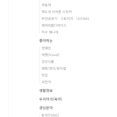
자동차
헤드셋 이어폰 스피커
무선공유기 - 스토리지 - 나스NAS
웨어러블디바이스
직구 매니아
좋아하는
연예인
여행(Travel)
건강식품
영화/연극/뮤지컬
맛집
자전거
생활정보
우리아가(육아)
관심분야
토익(TOEIC)