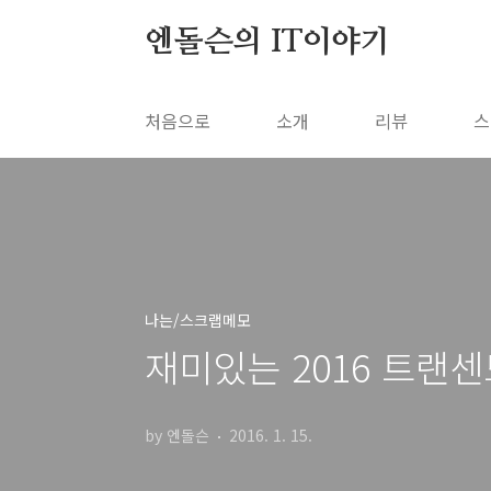
본문 바로가기
엔돌슨의 IT이야기
처음으로
소개
리뷰
스
나는/스크랩메모
재미있는 2016 트랜
by 엔돌슨
2016. 1. 15.