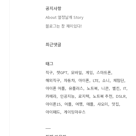
공지사항
About 열정날개 Story
블로그는 참 재미있다!
최근댓글
태그
직구
챗GPT
모바일
게임
스마트폰
해외직구
자동차
아이폰
LTE
소니
체험단
아이폰 어플
유플러스
노트북
니콘
벨킨
IT
카메라
인공지능
로지텍
노트북 추천
DSLR
아이폰15
어플
여행
애플
샤오미
맛집
아이패드
게이밍마우스