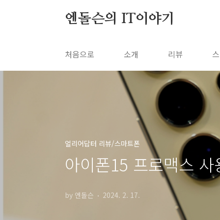
본문 바로가기
엔돌슨의 IT이야기
처음으로
소개
리뷰
스
얼리어답터 리뷰/스마트폰
아이폰15 프로맥스 사용
by 엔돌슨
2024. 2. 17.