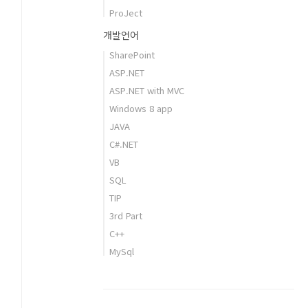
ProJect
개발언어
SharePoint
ASP.NET
ASP.NET with MVC
Windows 8 app
JAVA
C#.NET
VB
SQL
TIP
3rd Part
C++
MySql