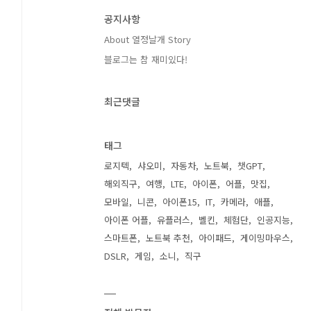
공지사항
About 열정날개 Story
블로그는 참 재미있다!
최근댓글
태그
로지텍
샤오미
자동차
노트북
챗GPT
해외직구
여행
LTE
아이폰
어플
맛집
모바일
니콘
아이폰15
IT
카메라
애플
아이폰 어플
유플러스
벨킨
체험단
인공지능
스마트폰
노트북 추천
아이패드
게이밍마우스
DSLR
게임
소니
직구