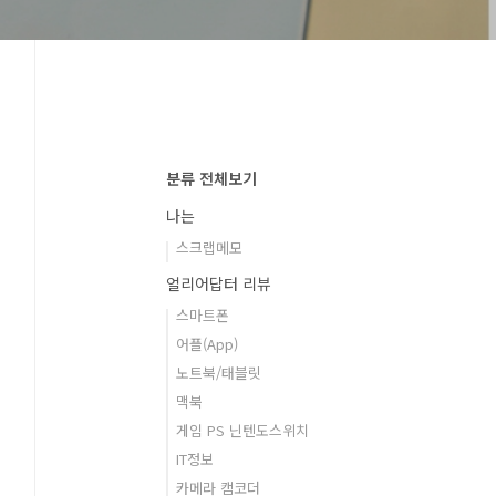
분류 전체보기
나는
스크랩메모
얼리어답터 리뷰
스마트폰
어플(App)
노트북/태블릿
맥북
게임 PS 닌텐도스위치
IT정보
카메라 캠코더