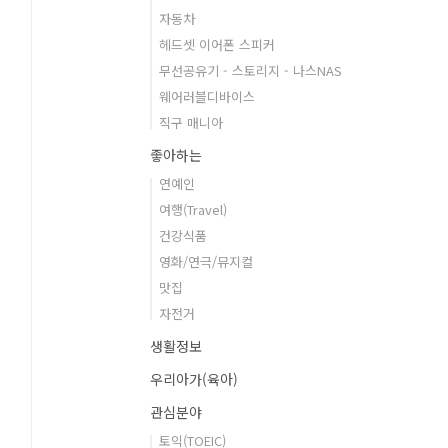
자동차
헤드셋 이어폰 스피커
무선공유기 - 스토리지 - 나스NAS
웨어러블디바이스
직구 매니아
좋아하는
연예인
여행(Travel)
건강식품
영화/연극/뮤지컬
맛집
자전거
생활정보
우리아가(육아)
관심분야
토익(TOEIC)