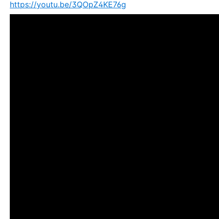
https://youtu.be/3QOpZ4KE76g