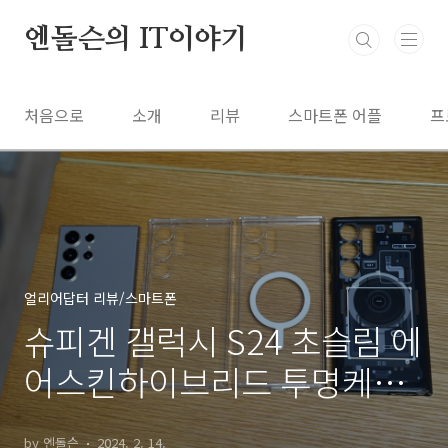
본문 바로가기
엔돌슨의 IT이야기
처음으로
소개
리뷰
스마트폰 어플
프
얼리어답터 리뷰/스마트폰
슈피겐 갤럭시 S24 초슬림 에
어스킨하이브리드 투명케이
스
by 엔돌슨
2024. 2. 14.