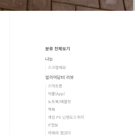
분류 전체보기
나는
스크랩메모
얼리어답터 리뷰
스마트폰
어플(App)
노트북/태블릿
맥북
게임 PS 닌텐도스위치
IT정보
카메라 캠코더