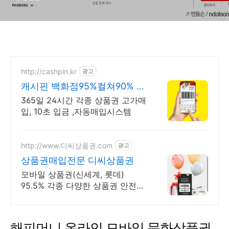
http://cashpin.kr
광고
캐시핀 백화점95%컬쳐90% 컬
쳐,롯데상품권 최고가매입
365일 24시간 각종 상품권 고가매
입, 10초 입금 ,자동매입시스템
http://www.디씨상품권.com
광고
상품권매입전문 디씨상품권
모바일 상품권(신세계, 롯데)
95.5% 각종 다양한 상품권 안전
거래 디씨상품권
해피머니
온라인
모바일
문화상품권