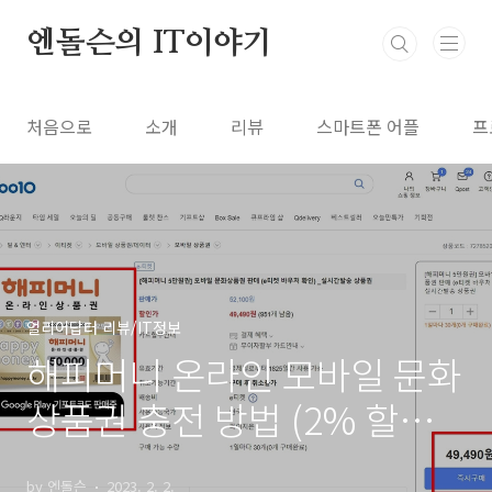
본문 바로가기
엔돌슨의 IT이야기
처음으로
소개
리뷰
스마트폰 어플
프
얼리어답터 리뷰/IT정보
해피머니 온라인 모바일 문화
상품권 충전 방법 (2% 할인
큐코인)
by 엔돌슨
2023. 2. 2.