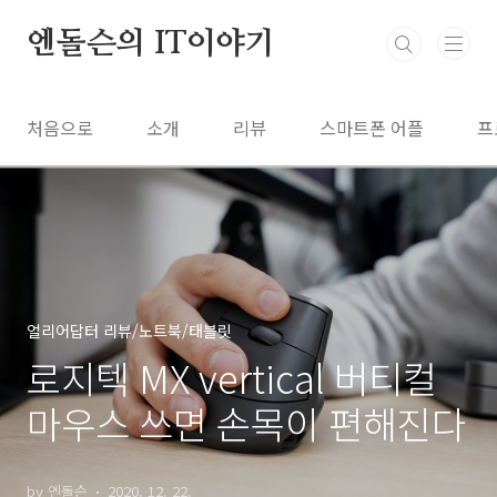
본문 바로가기
엔돌슨의 IT이야기
처음으로
소개
리뷰
스마트폰 어플
프
얼리어답터 리뷰/노트북/태블릿
로지텍 MX vertical 버티컬
마우스 쓰면 손목이 편해진다
by 엔돌슨
2020. 12. 22.