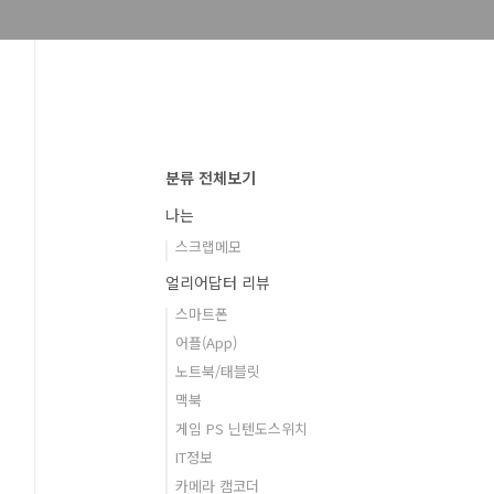
분류 전체보기
나는
스크랩메모
얼리어답터 리뷰
스마트폰
어플(App)
노트북/태블릿
맥북
게임 PS 닌텐도스위치
IT정보
카메라 캠코더