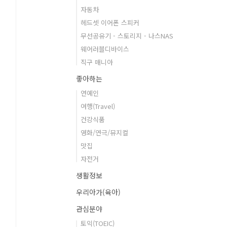
자동차
헤드셋 이어폰 스피커
무선공유기 - 스토리지 - 나스NAS
웨어러블디바이스
직구 매니아
좋아하는
연예인
여행(Travel)
건강식품
영화/연극/뮤지컬
맛집
자전거
생활정보
우리아가(육아)
관심분야
토익(TOEIC)