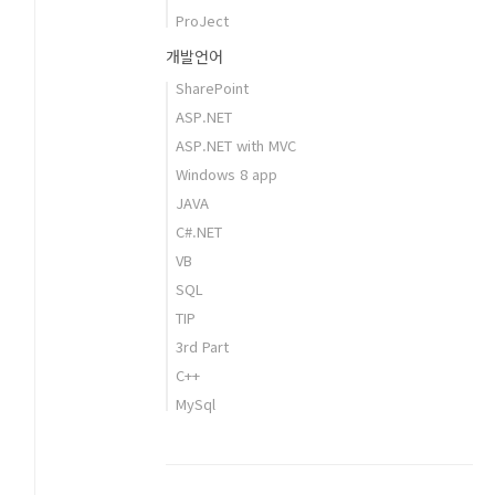
ProJect
개발언어
SharePoint
ASP.NET
ASP.NET with MVC
Windows 8 app
JAVA
C#.NET
VB
SQL
TIP
3rd Part
C++
MySql