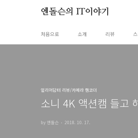
본문 바로가기
엔돌슨의 IT이야기
처음으로
소개
리뷰
스
얼리어답터 리뷰/카메라 캠코더
소니 4K 액션캠 들고 해
by 엔돌슨
2018. 10. 17.