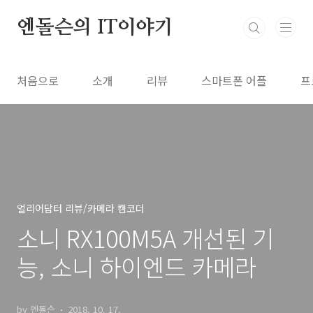
본문 바로가기
엔돌슨의 IT이야기
처음으로
소개
리뷰
스마트폰 어플
프
얼리어답터 리뷰/카메라 캠코더
소니 RX100M5A 개선된 기
능, 소니 하이엔드 카메라
by 엔돌슨
2018. 10. 17.