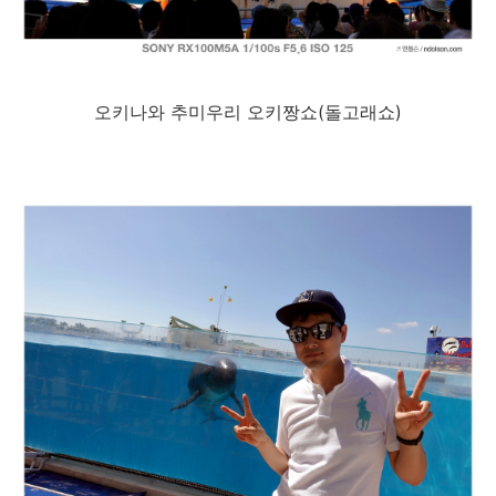
오키나와 추미우리 오키짱쇼(돌고래쇼)