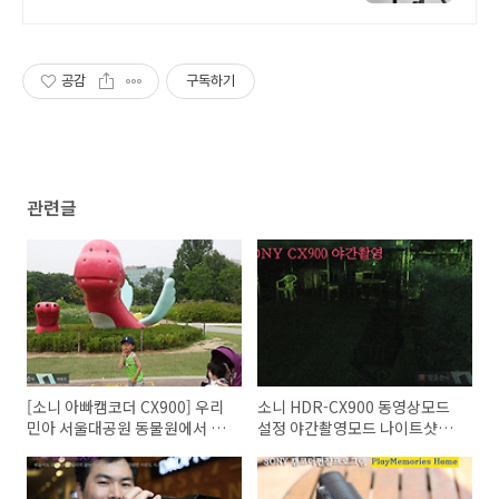
할인
공감
구독하기
관련글
[소니 아빠캠코더 CX900] 우리
소니 HDR-CX900 동영상모드
민아 서울대공원 동물원에서 소
설정 야간촬영모드 나이트샷
니캠코더 와이파이, NFC로 생중
(Night Shot) 알아보기
계하기