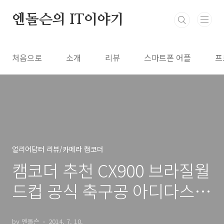
본문 바로가기
엔돌슨의 IT이야기
처음으로
소개
리뷰
스마트폰 어플
프
얼리어답터 리뷰/카메라 캠코더
캠코더 추천 CX900 브라질월
드컵 공식 축구공 아디다스
브라주카 가지고 놀기
by 엔돌슨
2014. 7. 10.