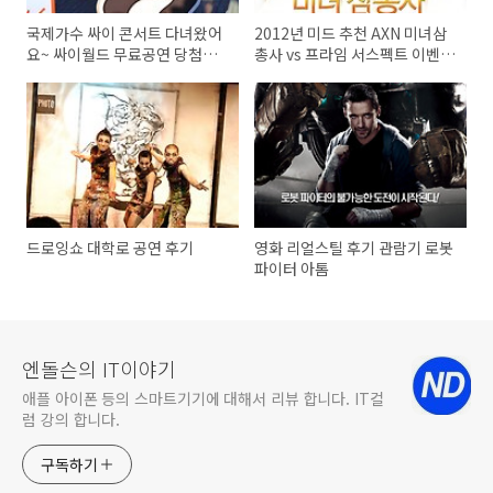
국제가수 싸이 콘서트 다녀왔어
2012년 미드 추천 AXN 미녀삼
요~ 싸이월드 무료공연 당첨됬
총사 vs 프라임 서스펙트 이벤트
네요~
응모
드로잉쇼 대학로 공연 후기
영화 리얼스틸 후기 관람기 로봇
파이터 아톰
엔돌슨의 IT이야기
애플 아이폰 등의 스마트기기에 대해서 리뷰 합니다. IT컬
럼 강의 합니다.
구독하기