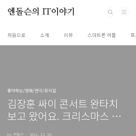
본문 바로가기
엔돌슨의 IT이야기
처음으로
소개
리뷰
스마트폰 어플
프
좋아하는/영화/연극/뮤지컬
김장훈 싸이 콘서트 완타치
보고 왔어요. 크리스마스 콘
서트 최고!
by 엔돌슨
2011. 12. 30.