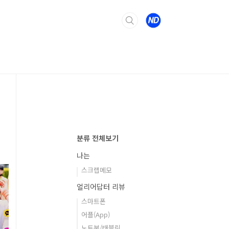
분류 전체보기
나는
스크랩메모
얼리어답터 리뷰
스마트폰
어플(App)
노트북/태블릿