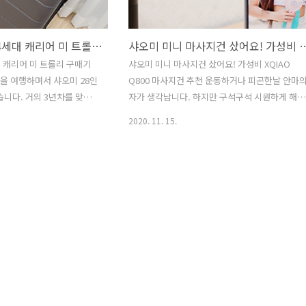
미국여행 샤오미 4세대 캐리어 미 트롤리 구매기
샤오미 미니 마사지건 샀어요! 가성비 XQIA
 캐리어 미 트롤리 구매기
샤오미 미니 마사지건 샀어요! 가성비 XQIAO
 등을 여행하며서 샤오미 28인
Q800 마사지건 추천 운동하거나 피곤한날 안마
니다. 거의 3년차를 맞이
자가 생각납니다. 하지만 구석구석 시원하게 해줄
하면서 가성비가 아주 좋아
마사지건이라도 가성비는 끝판인데요. 샤오미 샤
2020. 11. 15.
면서 샤오미 4세대 캐리어로
오쵸 미니 마사지건 샀습니다. 가격대는 6만원대
20인치, 24인치, 28인치
로 구매했는 데, 해외직구로 샀습니다. 요즘 직구
오미 캐리어 미 트롤리는 세
로 구매해도 1주일 안으로 배송되서 부담이 없는
중에서 가장 개선된 4세대를
데요. 마사지건 끝판왕이라는 피닉스 마사지건
로 바뀐 부분이 조금 있네
A02는 사서 부모님 드렸고, 작고 휴대성 좋은 마
회색으로 변경하였습니다. 미
지건이 있으면 좋겠고 생각하다가 샤오미 샤오쵸
28인치를 구매하였습니다.
미니 마사지건을 구매했습니다. 마사지건이 머지
 이전에 썼던 샘소나이트 캐
총인가? 하시는 분을 위해서 샤오미 미니 마사지
요. 샤오미 미트롤 캐리어
건 Fascia Relax Q800 제품에 대해서 리뷰해보
는 꽤나 되었습니다. 샤오미
고 합니다. 일단 작다! 갤럭시노트20 울트라와 같
도의..
이 나란히 두면 오히려 작습니다. ..