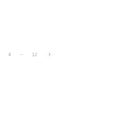
4
···
12