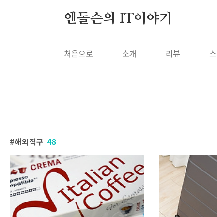
본문 바로가기
엔돌슨의 IT이야기
처음으로
소개
리뷰
스
해외직구
48