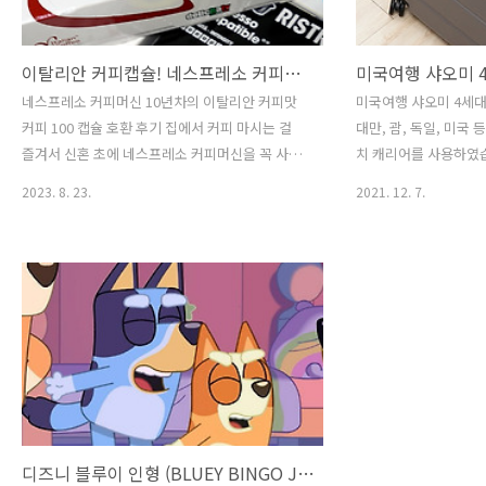
이탈리안 커피캡슐! 네스프레소 커피머신 10년차의 이탈리안 커피맛 커피 100 캡슐 호환 후기
네스프레소 커피머신 10년차의 이탈리안 커피맛
미국여행 샤오미 4세대
커피 100 캡슐 호환 후기 집에서 커피 마시는 걸
대만, 괌, 독일, 미국
즐겨서 신혼 초에 네스프레소 커피머신을 꼭 사서
치 캐리어를 사용하였습
사용한 지 10년 차가 넘었네요! 저희 홈카페 경험
하는데요. 그동안 사용
2023. 8. 23.
2021. 12. 7.
을 공유하고자 합니다. 최근에 이탈리안 커피 캡슐
서 미국여행을 준비하
커피 100 캡슐을 마셔보았는데요, 이탈리안 캡슐
업그레이드 하였습니다. 
은 역시 에스프레소죠! ㅋㅋㅋ 하지만 그것보다 더
로 골라 볼 수 있는 샤
많은 이탈리안 캡슐 7종 종류가 있어 솔직한 후기
대 차이가 있는데, 그
를 함께 나누고자 합니다. 크레마/ 인텐소/ 아라비
구매하였습니다. 세대별
카/ 데치소/ 리스트레토/ 룽고/ 디카페인] 이렇게
요. 색상은 블랙에서 
7가지 종류의 캡슐로 골라 볼 수 있습니다. 이탈리
국 여행시 사용하려고 
안 커피 캡슐커피를 처음 알게 된 계기는 네스프레
배송은 조금 걸렸지만,
소 캡슐도 있지만, 조금 색다른 향과 맛을 찾아보
리어처럼 튼튼하고 좋네
기 위해서 였습니다. 다양하게 캡슐커피는 네스프
28인치 미국 다녀온지
레소 호환 제품으로 즐길 ..
캐리어는 TSA락으로 별
디즈니 블루이 인형 (BLUEY BINGO JUMBO Dog Friends)