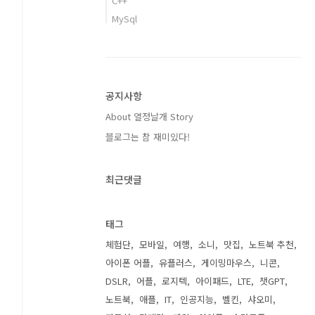
C++
MySql
공지사항
About 열정날개 Story
블로그는 참 재미있다!
최근댓글
태그
체험단
모바일
여행
소니
맛집
노트북 추천
아이폰 어플
유플러스
게이밍마우스
니콘
DSLR
어플
로지텍
아이패드
LTE
챗GPT
노트북
애플
IT
인공지능
벨킨
샤오미