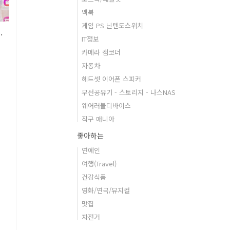
맥북
게임 PS 닌텐도스위치
O Q800 마사지건 추천
IT정보
카메라 캠코더
의
자동차
헤드셋 이어폰 스피커
무선공유기 - 스토리지 - 나스NAS
웨어러블디바이스
직구 매니아
좋아하는
사
연예인
여행(Travel)
?
건강식품
영화/연극/뮤지컬
려
맛집
자전거