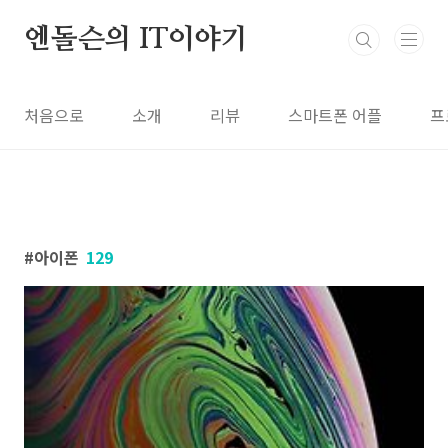
본문 바로가기
엔돌슨의 IT이야기
처음으로
소개
리뷰
스마트폰 어플
프
아이폰
129