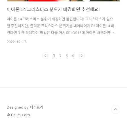
아이폰 14 크리스마스 분위기 배경화면 추천해요!
아이폰 14 크리스마스 분위기 배경화면 꿀팁입니다! 크리스마스가 일요
일 주말이지만, 즐거운 크리스마스 분위기를 내어봐야지요! 아이폰14 배
경화면 위젯 적용하는 방법은 다들 아시죠? iOS16에 아이폰 배경화면 위
젯 설정이 추가되어 쉽게 배경화면 꾸미기가 가능합니다. 특히 이번에 서
2022. 12. 17.
드파티 위젯(widget)을 설치하여 아이폰14 잠금화면에서 움직이는 이
모티콘이나 유튜브, 넷플릭스 등의 앱 런처로 바로가기도 구현이 가능합
1
2
3
4
니다. 이번 포스팅으로 아이폰 잠금화면에 크리스마스 배경화면 사진으
로 사진 셔플을 이용해서 꾸며보면 이쁩니다. 이렇게 크리스마스 배경으
로 꾸미면 아주 이쁘죠! 아이폰14 배경화면은 셔플 주기를 설정해서 탭
할 때, 화면이 잠겼을 때, 매시간, 매일로 설정할 수 있습니다. 개인적으
로 화면이 잠겼..
Designed by 티스토리
© Daum Corp.