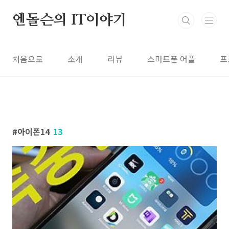
본문 바로가기
엔돌슨의 IT이야기
처음으로
소개
리뷰
스마트폰 어플
프
아이폰14
13