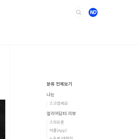
분류 전체보기
나는
스크랩메모
얼리어답터 리뷰
스마트폰
어플(App)
노트북/태블릿