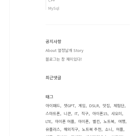
C++
MySql
공지사항
About 열정날개 Story
블로그는 참 재미있다!
최근댓글
태그
아이패드
챗GPT
게임
DSLR
맛집
체험단
스마트폰
니콘
IT
직구
아이폰15
샤오미
LTE
아이폰 어플
아이폰
벨킨
노트북
여행
유플러스
해외직구
노트북 추천
소니
어플