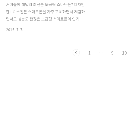
거미줄에 매달리 최신폰 보급형 스마트폰? 디자인
갑 LG 스킨폰 스마트폰을 자주 교체하면서 저렴하
면서도 성능도 괜찮은 보급형 스마트폰이 인기입
니다. 최근 출시한 보급형 스마트폰 중에서 단연
2016. 7. 7.
눈에 띄는 제품은 X스킨폰이 아닐까 생각됩니다.
얇기가 보급형 스마트폰이라고 보기 힘들정도로
122g의 가벼운 무게와 6.9mm의 슬림한 두께로
1
···
9
10
출시되었죠. 거기에 X스킨폰 가격은 23만원 1천원
의 출고가에 출시되었지만 보조금을 받으면 8만원
대의 공짜폰으로 구매할 수 있다는 혜택도 큽니다.
디자인적으로 왼쪽으로 쏠려 카메라가 위치하고
있어서 후면을 깔끔하게 정리된 디자인폰이라는
느낌도 큽니다. 진짜 매력은 바로 슬림폰으로
6.9mm의 얇아진 두께 에 대한 부담이 없고 누구
나 좋아할만한 가벼운 폰이라는 것일 것입니다.
X..