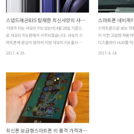
스냅드래곤835 탑재한 최신사양의 샤오미 미6 사용 후기 기대하며 바로 질렀습니다.
기대가 되는 샤오미 미6 샀는데!4월 28일 기준으
스마트폰으로 보는 자동
로 샤오미 미6 판매가 시작되었습니다. 샤오미 스
이 이전 고급형 자동차
마트폰에 관심이 많아서 이번 샤오미 미6 출시를
디스플레이 HUD를 직
기다리고 있었는데요. 바로 직구로 구매하게 되었
스마트폰 네비게이션인 
2017. 4. 29.
2017. 4. 24.
습니다.우선 구매하게 된 동기는 갤럭시S8 출고가
비게이션, T맵으로 자
93만원인 것을 가만하면, 샤오미 미6 가격은 직구
HUD의 활용성이 더 
로 쿠폰가로 구매해보니, 50만원에 구매가 되었습
유리에 보여주는 자동차
니다. 대략 43만원 가량 차이를 보여주었습니다.
구매하신다면, 키빅 S
하지만 샤오미 미6 스펙은 스냅드래곤 835, 램
니다. 키빅 SM HUD는 
6GB 를 탑재하고 있어 현존하는 최고 사양의 스마
간 야간 관계 없이 선
트폰 스펙이라는 걸 알 수 있었습니다. 스펙상은
사용할 수 없는 자동차
그렇지만 실사용은 조금 더 해봐야 알겠지만, 샤오
데 그것보다 훨씬 좋았
미 미6 구매 했으니 배송 받고 판단해보려고 합니
마트폰 네비게이션 사
다. 샤오미 미6의 색상은 화이트, 블랙, 블루, 한정
으로 키빅 SM HUD 에
판 세라믹으로 구성되어..
또 네비게이션에서 지원
최신폰 보급형스마트폰 의 품격 가격과 디자인을 고려한 LG 스킨폰