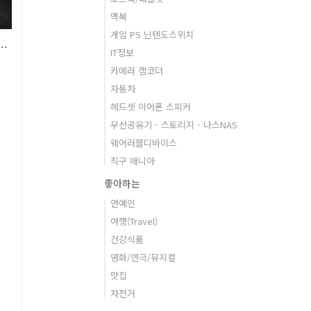
맥북
게임 PS 닌텐도스위치
mi Note 4) 직구로 알아본 홍미노트4 개봉기, 스펙
IT정보
카메라 캠코더
자동차
헤드셋 이어폰 스피커
무선공유기 - 스토리지 - 나스NAS
웨어러블디바이스
직구 매니아
좋아하는
연예인
여행(Travel)
건강식품
영화/연극/뮤지컬
맛집
자전거