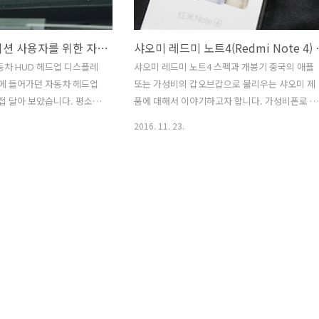
스마트폰 네비게이션 사용자를 위한 자동차 HUD, 키빅 SM HUD 헤드업 디스플레이
샤오미 레드미 노트4(Red
차 HUD 헤드업 디스플레
샤오미 레드미 노트4 스펙과 개봉기 중국의 애플
에 들어가던 자동차 헤드업
또는 가성비의 갑오브갑으로 불리우는 샤오미 제
접 달아 보았습니다. 평소
품에 대해서 이야기하고자 합니다. 가성비폰로 불
3D지도 아틀란, 네이버 네
리는 중국폰을 직구로 통해서 만나보고 있습니다.
2016. 11. 23.
주 사용하기 때문에 자동차
지금 기어베스트 직구로 $199.99로 한화로 20만
좋았습니다. 자동차 전면의
원대로 저렴한 스마트폰이라는 것을 알 수 있습니
 HUD 제품중에서 사제로
다. 색상은 실버, 골드, 그레이 색상이 있습니다.
M HUD를 추천 드리고 싶습
샤오미의 홍미노트4로 잘 알려진 녀석이지만, 사
최대 20000 nits 밝기로 주
실 정식명칭은 샤오미 레드미 노트4 이며, 영문으
명하게 보였습니다. 주간에
로 Xiaomi Redmi Note 4 입니다. 중국의 스마트
 HUD 사제제품들이 있는
폰, 드론, 가전기기 등의 전자제품이 싼 가격에 품
습니다.밝은 밝기 덕분에 스
질까지 좋아져 무서운 속도로 한국의 IT업계를 위
용하시는 분이라면 큰화면
협하고 있는 것이 사실입니다. 소비자의 입장에서
 쏘아서 볼 수 있게 됩니다.
는 조금이라도 저렴한 스마폰을 구매하고 싶은 욕
..
구가 있어서 중국폰 직구 사..