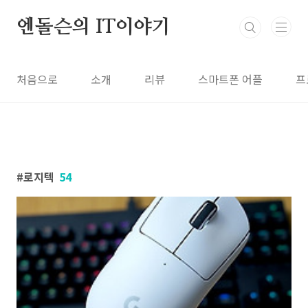
본문 바로가기
엔돌슨의 IT이야기
처음으로
소개
리뷰
스마트폰 어플
프
로지텍
54