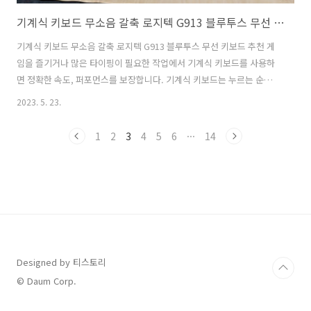
기계식 키보드 무소음 갈축 로지텍 G913 블루투스 무선 키보드 추천
기계식 키보드 무소음 갈축 로지텍 G913 블루투스 무선 키보드 추천 게
임을 즐기거나 많은 타이핑이 필요한 작업에서 기계식 키보드를 사용하
면 정확한 속도, 퍼포먼스를 보장합니다. 기계식 키보드는 누르는 순간
키 모듈인 스위치에서 특유의 클릭음과 함께 키가 입력되는 키보드입니
2023. 5. 23.
다. 그래서 타건감과 키 반동이 뛰어나서 글쓰기나 게임할 때 타이핑 하
는 재미가 있습니다. 그렇지만, 기계식 키보드의 단점은 클릭할 때 소음
1
2
3
4
5
6
···
14
이 발생하여 다른 사람과 함께 있을 때 조금 불편할 수 있습니다. 하지만
무소음 키보드처럼 같은 기계식 키보드라도 청축 > 갈축, 적축 > 흑축 순
으로 키 입력 시 소음이 다르기 때문에 자신에 맞는 기계식 키보드의 모
듈로 즐길 수 있습니다. 요즘은 고급형 키보드가 대세이므로 자신의 스타
일에 맞게 타..
Designed by 티스토리
© Daum Corp.