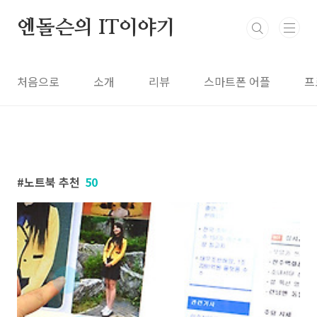
본문 바로가기
엔돌슨의 IT이야기
처음으로
소개
리뷰
스마트폰 어플
프
노트북 추천
50