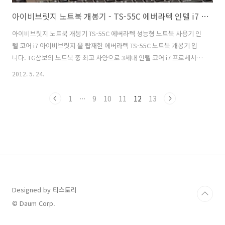
아이비브릿지 노트북 개봉기 - TS-55C 에버라텍 인텔 i7 아이비브릿지 탑재된 성능형 노트북 사용기
아이비브릿지 노트북 개봉기 TS-55C 에버라텍 성능형 노트북 사용기 인
텔 코어 i7 아이비브릿지 을 탑재한 에버라텍 TS-55C 노트북 개봉기 입
니다. TG삼보의 노트북 중 최고 사양으로 3세대 인텔 코어 i7 프로세서가
탑재된 에버라텍 TS-55C 모델을 체험단 으로 사용하고 있습니다. 실제
2012. 5. 24.
로 보니 은색의 고급실버 색상의 메탈느낌이 매력적인 노트북 이네요. 운
이 좋아 TG삼보에서 진행한 체험단으로 노트북 체험 하고 있습니다. 이
1
···
9
10
11
12
13
번에는 에버라텍 TS-55C 모델은 어떤 제품이고 외형의 느낌에 대해서 알
아 보겠습니다. TS-55C 스펙 을 보면 3세대 인텔 코어 i7(아이비브릿지)
을 탑재하고 있어 22nm 제조공정에 차세대 아키텍처로 성능과 소비전력
을 안정적으로 관리하는 차세대 코어입니다. 77W에 불..
Designed by 티스토리
© Daum Corp.